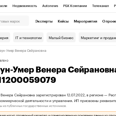
асли
Недвижимость
Autonews
РБК Компании
Телеканал
Р
К Курсы
РБК Life
Тренды
Визионеры
Национальные проекты
Эксперты
Кейсы
Мероприятия
О прое
онный клуб
Исследования
Кредитные рейтинги
Франшизы
Г
терия
IT и технологии
Малый бизнес
Маркетинг и прода
Проверка контрагентов
Политика
Экономика
Бизнес
зун-Умер Венера Сейрановна
ы
ВЛЕНО
зун-Умер Венера Сейрановн
11200059079
 Венера Сейрановна зарегистрирован 12.07.2022, в регионе — Рес
коммерческой деятельности и управления. ИП присвоены реквизи
ы из публичных государственных источников.
ия носит справочный характер и сгенерирована на основании данных из откр