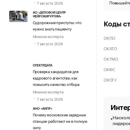
Повышайте
7 августа 2026
АО «ДЕЛОВОЙ ЦЕНТР
НЕЙРОХИРУРГИИ»
Судорожные приступы: что
Коды с
нужно знать пациенту
Мнение эксперта
ОКПО
7 августа 2026
ОКАТО
ОКТМО
СПЕКТРДАТА
ОКФС
Проверка кандидатов для
кадрового агентства: как
ОКОГУ
повысить качество отбора
Мнение эксперта
7 августа 2026
Интер
АНО «АИПР»
Почему московские зарядные
Насколь
станции работают не в полную
лидеро
силу