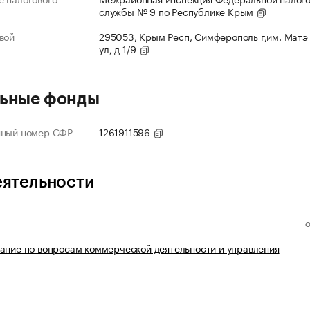
службы № 9 по Республике Крым
вой
295053, Крым Респ, Симферополь г,им. Матэ
ул, д 1/9
ьные фонды
нный номер СФР
1261911596
еятельности
ание по вопросам коммерческой деятельности и управления