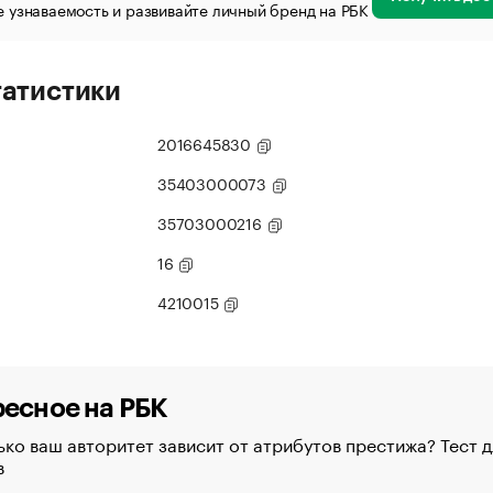
 узнаваемость и развивайте личный бренд на РБК
татистики
2016645830
35403000073
35703000216
16
4210015
есное на РБК
ко ваш авторитет зависит от атрибутов престижа? Тест д
в