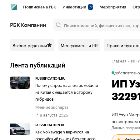
Подписка на РБК
Инвестиции
Мероприятия
Отр
Спорт
Школа управления РБК
РБК Образование
РБ
РБК Компании
Город
Стиль
Крипто
РБК Бизнес-среда
Дискусси
Выбор редакции
Менеджмент и HR
Право и бухгал
Спецпроекты СПб
Конференции СПб
Спецпроекты
Главная
ИП У
Технологии и медиа
Финансы
Рынок наличной валют
Лента публикаций
ДЕЙСТВУЕТ
ОБНО
RUSSIFICATION.RU
ИП У
Почему спрос на электромобили
из Китая смещается в сторону
3229
гибридов
Мнение эксперта
ИП Узун-Умер
8 августа 2026
по вопросам 
RUSSIFICATION.RU
Данные получен
Как Volkswagen вернулся на
российский рынок без единого
Информац