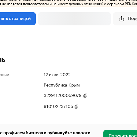
 не является пользователем и не имеет деловых отношений с сервисом РБК Ко
Под
лять страницей
ль
ации
12 июля 2022
Республика Крым
322911200059079
910102237105
е профилем бизнеса и публикуйте новости
Получить дос