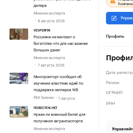
Компания
дилера
Мнение эксперта
Управ
8 августа 2026
VESPERFIN
Россияне не мечтают о
Профиль
богатстве: что для нас важнее
больших денег
Мнение эксперта
Профи
7 августа 2026
Дата регистр
Минпромторг сообщил об
Регион
изучении властями идей по
поддержке селлеров WB
ОГРНИП
РБК Бизнес
7 августа
ИНН
ПОВЕСТОК.НЕТ
Нужен ли военный билет для
получения загранпаспорта
Мнение эксперта
Управляйт