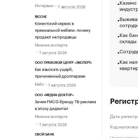
Казино
Интервью
7 августа 2026
индуст
Выжива
RICCHE
Клиентский сервис в
сотруд
премиальной мебели: почему
Как бан
продают не продавцы
склады
Мнение эксперта
Сотрудн
7 августа 2026
Как нал
ООО ПРАВОВОЙ ЦЕНТР «ЭКСПЕРТ»
кварти
Как взыскать ущерб,
причиненный дропперами
Кейс
7 августа 2026
ООО «МЕДИА-ДОКТОР»
Регист
Зачем FMCG-бренду ТВ-реклама
в эпоху диджитал
Дата регистр
Мнение эксперта
7 августа 2026
Код налогово
СВОЙ БАНК
Наименование