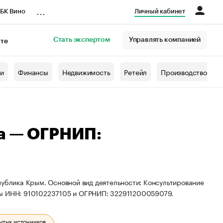
...
БК Вино
Личный кабинет
Стать экспертом
Управлять компанией
кте
азета
жи
Финансы
Недвижимость
Ретейл
Производство
а — ОГРНИП:
публика Крым. Основной вид деятельности: Консультирование
ты ИНН: 910102237105 и ОГРНИП: 322911200059079.
ытых источников.