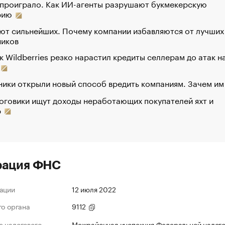
 проиграло. Как ИИ-агенты разрушают букмекерскую
рию
ют сильнейших. Почему компании избавляются от лучших
ников
к Wildberries резко нарастил кредиты селлерам до атак н
ики открыли новый способ вредить компаниям. Зачем им
оговики ищут доходы неработающих покупателей яхт и
р
рация ФНС
ации
12 июля 2022
го органа
9112
 налогового
Межрайонная инспекция Федеральной налог