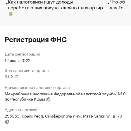
Как налоговики ищут доходы
Что обви
неработающих покупателей яхт и квартир
для Tele
Регистрация ФНС
Дата регистрации
12 июля 2022
Код налогового органа
9112
Наименование налогового органа
Межрайонная инспекция Федеральной налоговой службы № 9
по Республике Крым
Адрес налоговой
295053, Крым Респ, Симферополь г,им. Матэ Залки ул, д 1/9