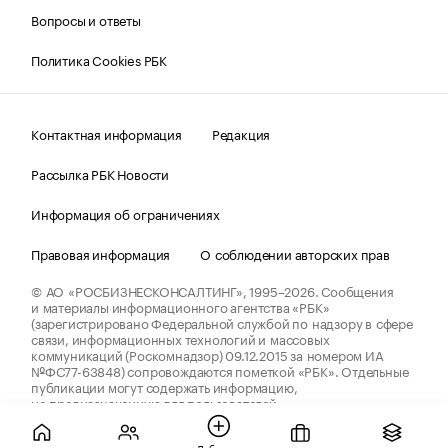
Вопросы и ответы
Политика Cookies РБК
Контактная информация
Редакция
Рассылка РБК Новости
Информация об ограничениях
Правовая информация
О соблюдении авторских прав
© АО «РОСБИЗНЕСКОНСАЛТИНГ»,
1995–2026.
Сообщения
и материалы информационного агентства «РБК»
(зарегистрировано Федеральной службой по надзору в сфере
связи, информационных технологий и массовых
коммуникаций (Роскомнадзор) 09.12.2015 за номером ИА
№ФС77-63848) сопровождаются пометкой «РБК». Отдельные
публикации могут содержать информацию,
не предназначенную для пользователей
до 18 лет.
companycardsfeedback@rbc.ru