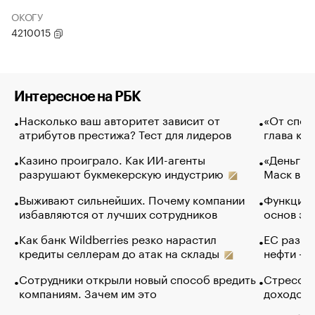
ОКОГУ
4210015
Интересное на РБК
Насколько ваш авторитет зависит от
«От спор
атрибутов престижа? Тест для лидеров
глава ко
Казино проиграло. Как ИИ-агенты
«Деньги б
разрушают букмекерскую индустрию
Маск в и
Выживают сильнейших. Почему компании
Функции 
избавляются от лучших сотрудников
основ эф
Как банк Wildberries резко нарастил
ЕС разре
кредиты селлерам до атак на склады
нефти — 
Сотрудники открыли новый способ вредить
Стресс о
компаниям. Зачем им это
доходов 