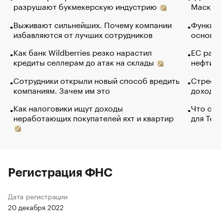
разрушают букмекерскую индустрию
Маск в 
Выживают сильнейших. Почему компании
Функции
избавляются от лучших сотрудников
основ э
Как банк Wildberries резко нарастил
ЕС раз
кредиты селлерам до атак на склады
нефти —
Сотрудники открыли новый способ вредить
Стресс 
компаниям. Зачем им это
доходов
Как налоговики ищут доходы
Что обв
неработающих покупателей яхт и квартир
для Tel
Регистрация ФНС
Дата регистрации
20 декабря 2022