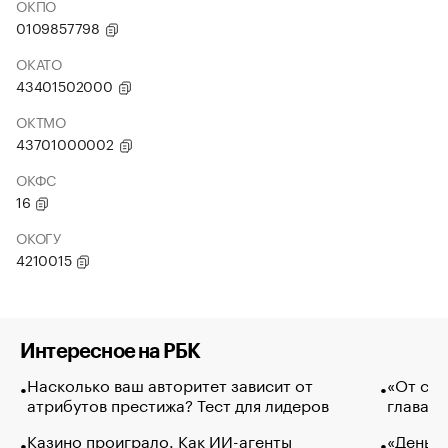
ОКПО
0109857798
ОКАТО
43401502000
ОКТМО
43701000002
ОКФС
16
ОКОГУ
4210015
Интересное на РБК
Насколько ваш авторитет зависит от
«От спо
атрибутов престижа? Тест для лидеров
глава к
Казино проиграло. Как ИИ-агенты
«Деньги