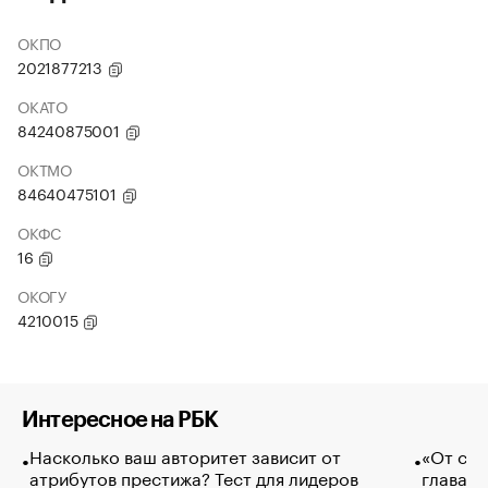
ОКПО
2021877213
ОКАТО
84240875001
ОКТМО
84640475101
ОКФС
16
ОКОГУ
4210015
Интересное на РБК
Насколько ваш авторитет зависит от
«От спо
атрибутов престижа? Тест для лидеров
глава к