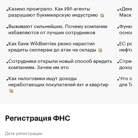
Казино проиграло. Как ИИ-агенты
«Деньги
разрушают букмекерскую индустрию
Маск в 
Выживают сильнейших. Почему компании
Функции
избавляются от лучших сотрудников
основ э
Как банк Wildberries резко нарастил
ЕС раз
кредиты селлерам до атак на склады
нефти —
Сотрудники открыли новый способ вредить
Стресс 
компаниям. Зачем им это
доходов
Как налоговики ищут доходы
Что обв
неработающих покупателей яхт и квартир
для Tel
Регистрация ФНС
Дата регистрации