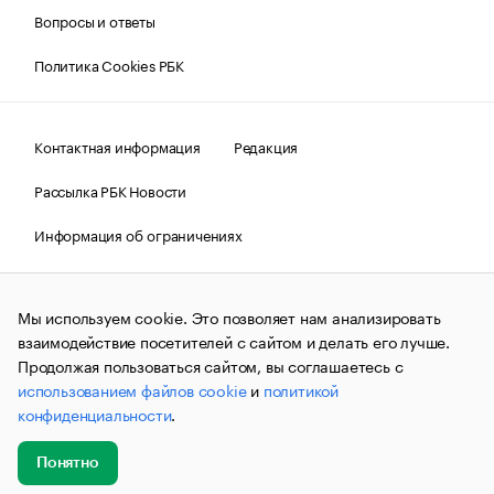
Вопросы и ответы
Политика Cookies РБК
Контактная информация
Редакция
Рассылка РБК Новости
Информация об ограничениях
Правовая информация
О соблюдении авторских прав
Мы используем cookie. Это позволяет нам анализировать
© АО «РОСБИЗНЕСКОНСАЛТИНГ»,
1995–2026.
Сообщения
и материалы информационного агентства «РБК»
взаимодействие посетителей с сайтом и делать его лучше.
(зарегистрировано Федеральной службой по надзору в сфере
Продолжая пользоваться сайтом, вы соглашаетесь с
связи, информационных технологий и массовых
использованием файлов cookie
и
политикой
коммуникаций (Роскомнадзор) 09.12.2015 за номером ИА
№ФС77-63848) сопровождаются пометкой «РБК». Отдельные
конфиденциальности
.
публикации могут содержать информацию,
не предназначенную для пользователей
до 18 лет.
companycardsfeedback@rbc.ru
Понятно
Добавить