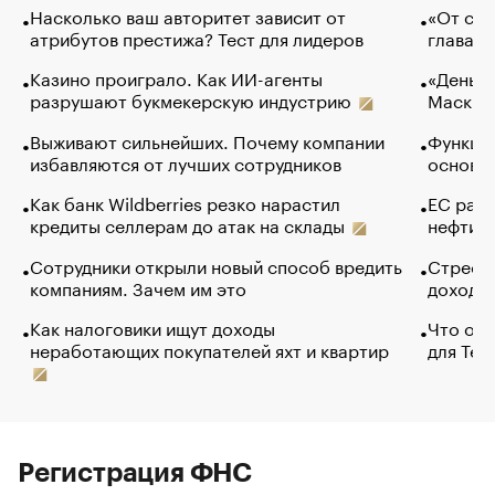
Насколько ваш авторитет зависит от
«От спо
атрибутов престижа? Тест для лидеров
глава к
Казино проиграло. Как ИИ-агенты
«Деньги
разрушают букмекерскую индустрию
Маск в 
Выживают сильнейших. Почему компании
Функции
избавляются от лучших сотрудников
основ э
Как банк Wildberries резко нарастил
ЕС раз
кредиты селлерам до атак на склады
нефти —
Сотрудники открыли новый способ вредить
Стресс 
компаниям. Зачем им это
доходов
Как налоговики ищут доходы
Что обв
неработающих покупателей яхт и квартир
для Tel
Регистрация ФНС