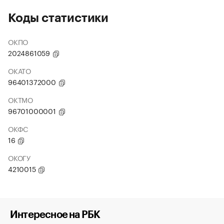
Коды статистики
ОКПО
2024861059
ОКАТО
96401372000
ОКТМО
96701000001
ОКФС
16
ОКОГУ
4210015
Интересное на РБК