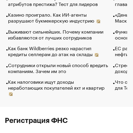
атрибутов престижа? Тест для лидеров
глава к
Казино проиграло. Как ИИ-агенты
«Деньги
разрушают букмекерскую индустрию
Маск в 
Выживают сильнейших. Почему компании
Функции
избавляются от лучших сотрудников
основ э
Как банк Wildberries резко нарастил
ЕС раз
кредиты селлерам до атак на склады
нефти —
Сотрудники открыли новый способ вредить
Стресс 
компаниям. Зачем им это
доходов
Как налоговики ищут доходы
Что обв
неработающих покупателей яхт и квартир
для Tel
Регистрация ФНС