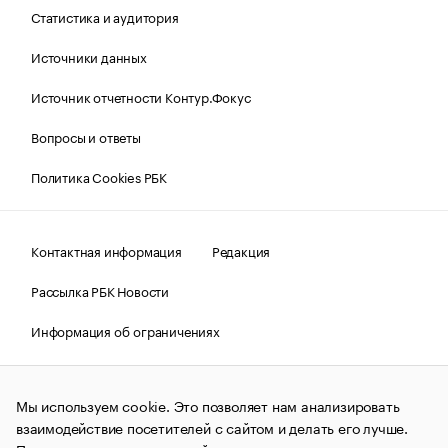
Статистика и аудитория
Источники данных
Источник отчетности Контур.Фокус
Вопросы и ответы
Политика Cookies РБК
Контактная информация
Редакция
Рассылка РБК Новости
Информация об ограничениях
Правовая информация
О соблюдении авторских прав
Мы используем cookie. Это позволяет нам анализировать
© АО «РОСБИЗНЕСКОНСАЛТИНГ»,
1995–2026.
Сообщения
и материалы информационного агентства «РБК»
взаимодействие посетителей с сайтом и делать его лучше.
(зарегистрировано Федеральной службой по надзору в сфере