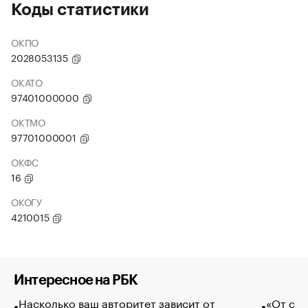
Коды статистики
ОКПО
2028053135
ОКАТО
97401000000
ОКТМО
97701000001
ОКФС
16
ОКОГУ
4210015
Интересное на РБК
Насколько ваш авторитет зависит от
«От спо