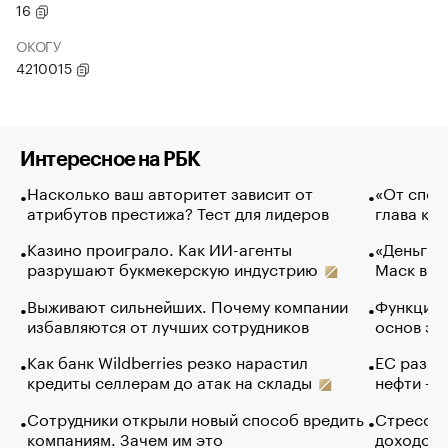
16
ОКОГУ
4210015
Интересное на РБК
Насколько ваш авторитет зависит от
«От спор
атрибутов престижа? Тест для лидеров
глава ко
Казино проиграло. Как ИИ-агенты
«Деньги б
разрушают букмекерскую индустрию
Маск в и
Выживают сильнейших. Почему компании
Функции 
избавляются от лучших сотрудников
основ эф
Как банк Wildberries резко нарастил
ЕС разре
кредиты селлерам до атак на склады
нефти — 
Сотрудники открыли новый способ вредить
Стресс о
компаниям. Зачем им это
доходов 