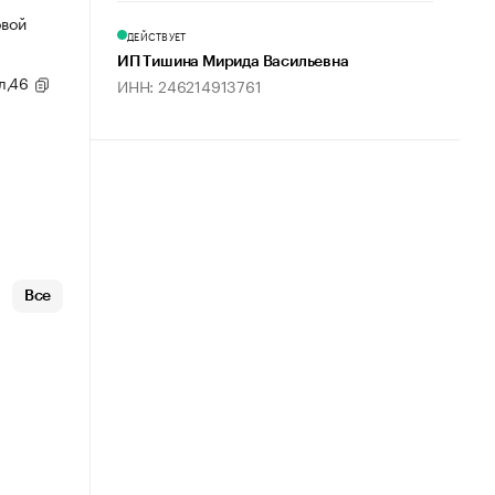
овой
ДЕЙСТВУЕТ
ИП Тишина Мирида Васильевна
ул,46
ИНН: 246214913761
Все