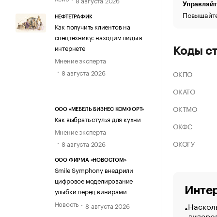
Управляйт
Повышайте
НЕФТЕТРАФИК
Как получить клиентов на
спецтехнику: находим лиды в
интернете
Коды с
Мнение эксперта
8 августа 2026
ОКПО
ОКАТО
ОКТМО
ООО «МЕБЕЛЬ БИЗНЕС КОМФОРТ»
Как выбрать стулья для кухни
ОКФС
Мнение эксперта
ОКОГУ
8 августа 2026
ООО ФИРМА «НОВОСТОМ»
Smile Symphony внедрили
цифровое моделирование
Интер
улыбки перед винирами
Новость
Насколь
8 августа 2026
лидеро