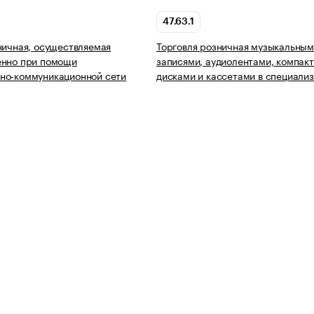
47.63.1
ничная, осуществляемая
Торговля розничная музыкальны
енно при помощи
записями, аудиолентами, компакт
но-коммуникационной сети
дисками и кассетами в специали