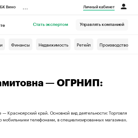
...
БК Вино
Личный кабинет
Стать экспертом
Управлять компанией
кте
азета
жи
Финансы
Недвижимость
Ретейл
Производство
амитовна — ОГРНИП:
е — Красноярский край. Основной вид деятельности: Торговля
ю мобильными телефонами, в специализированных магазинах.