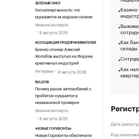
ЗЕЛЁНЫЙ ЛИСТ
Казино
Гипоаллергенность: что
индуст
скрывается за модным словом
Мнение эксперта
Выжива
сотруд
8 августа 2026
Как бан
АССОЦИАЦИЯ ПРЕДПРИНИМАТЕЛЕЙ
склады
Бизнес-спикер Алексей
Жолобов выступил на Форуме
Сотрудн
креативных индустрий
Как нал
Интервью
8 августа 2026
кварти
RULIZOR
Почему рынок автомобилей с
пробегом нуждается в
независимой проверке
Регист
Мнение эксперта
8 августа 2026
Дата регистр
«НОВЫЕ ГОРИЗОНТЫ»
Код налогово
Новые Горизонты обеспечили