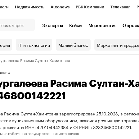
асли
Недвижимость
Autonews
РБК Компании
Телеканал
Р
К Курсы
РБК Life
Тренды
Визионеры
Национальные проекты
Эксперты
Кейсы
Мероприятия
О прое
онный клуб
Исследования
Кредитные рейтинги
Франшизы
Г
терия
IT и технологии
Малый бизнес
Маркетинг и прода
Проверка контрагентов
Политика
Экономика
Бизнес
ургалеева Расима Султан-Хамитовна
ы
ВЛЕНО
ургалеева Расима Султан-Х
46800142221
а Расима Султан-Хамитовна зарегистрирован 25.10.2023, в регион
лекоммуникационным оборудованием, включая розничную торговл
ы реквизиты ИНН: 420104942384 и ОГРНИП: 323246800142221.
ы из публичных государственных источников.