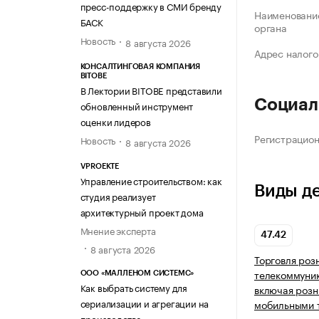
пресс-поддержку в СМИ бренду
Наименование
БАСК
органа
Новость
8 августа 2026
Адрес налого
КОНСАЛТИНГОВАЯ КОМПАНИЯ
BITOBE
В Лектории BITOBE представили
Социал
обновленный инструмент
оценки лидеров
Регистрацио
Новость
8 августа 2026
VPROEKTE
Управление строительством: как
Виды д
студия реализует
архитектурный проект дома
Мнение эксперта
47.42
8 августа 2026
Торговля роз
телекоммуни
ООО «МАЛЛЕНОМ СИСТЕМС»
Как выбрать систему для
включая розн
сериализации и агрегации на
мобильными 
производстве