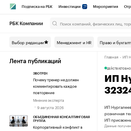
Подписка на РБК
Инвестиции
Мероприятия
Отр
Спорт
Школа управления РБК
РБК Образование
РБ
РБК Компании
Город
Стиль
Крипто
РБК Бизнес-среда
Дискусси
Выбор редакции
Менеджмент и HR
Право и бухгал
Спецпроекты СПб
Конференции СПб
Спецпроекты
Главная
ИП Н
Технологии и медиа
Финансы
Рынок наличной валют
Лента публикаций
ДЕЙСТВУЕТ
ОБНО
ЭВОТРЕН
ИП Н
Почему тренер не должен
комментировать каждое
3232
повторение
Мнение эксперта
ИП Нургалеев
9 августа 2026
розничная те
ОБЪЕДИНЕННАЯ КОНСАЛТИНГОВАЯ
ИП присвоен
ГРУППА
Данные получен
Корпоративный конфликт в