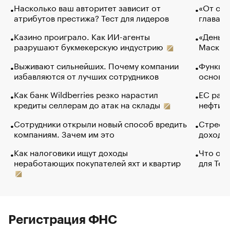
Насколько ваш авторитет зависит от
«От спо
атрибутов престижа? Тест для лидеров
глава к
Казино проиграло. Как ИИ-агенты
«Деньги
разрушают букмекерскую индустрию
Маск в 
Выживают сильнейших. Почему компании
Функции
избавляются от лучших сотрудников
основ э
Как банк Wildberries резко нарастил
ЕС раз
кредиты селлерам до атак на склады
нефти —
Сотрудники открыли новый способ вредить
Стресс 
компаниям. Зачем им это
доходов
Как налоговики ищут доходы
Что обв
неработающих покупателей яхт и квартир
для Tel
Регистрация ФНС