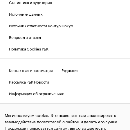
Статистика и аудитория
Источники данных
Источник отчетности Контур.Фокус
Вопросы и ответы
Политика Cookies РБК
Контактная информация
Редакция
Рассылка РБК Новости
Информация об ограничениях
Правовая информация
О соблюдении авторских прав
Мы используем cookie. Это позволяет нам анализировать
© АО «РОСБИЗНЕСКОНСАЛТИНГ»,
1995–2026.
Сообщения
и материалы информационного агентства «РБК»
взаимодействие посетителей с сайтом и делать его лучше.
(зарегистрировано Федеральной службой по надзору в сфере
Продолжая пользоваться сайтом, вы соглашаетесь с
связи, информационных технологий и массовых