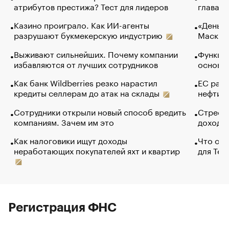
атрибутов престижа? Тест для лидеров
глава к
Казино проиграло. Как ИИ-агенты
«Деньги
разрушают букмекерскую индустрию
Маск в 
Выживают сильнейших. Почему компании
Функции
избавляются от лучших сотрудников
основ э
Как банк Wildberries резко нарастил
ЕС раз
кредиты селлерам до атак на склады
нефти —
Сотрудники открыли новый способ вредить
Стресс 
компаниям. Зачем им это
доходов
Как налоговики ищут доходы
Что обв
неработающих покупателей яхт и квартир
для Tel
Регистрация ФНС