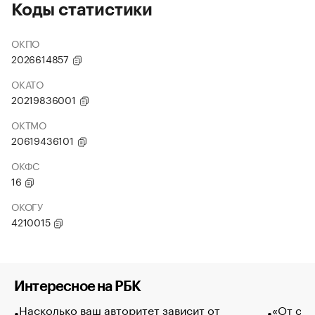
Коды статистики
ОКПО
2026614857
ОКАТО
20219836001
ОКТМО
20619436101
ОКФС
16
ОКОГУ
4210015
Интересное на РБК
Насколько ваш авторитет зависит от
«От спо