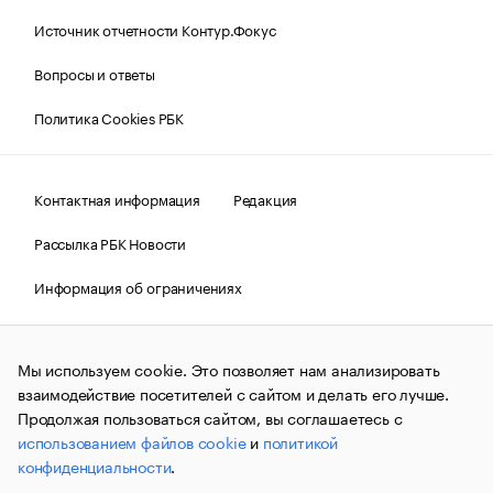
Источник отчетности Контур.Фокус
Вопросы и ответы
Политика Cookies РБК
Контактная информация
Редакция
Рассылка РБК Новости
Информация об ограничениях
Правовая информация
О соблюдении авторских прав
Мы используем cookie. Это позволяет нам анализировать
© АО «РОСБИЗНЕСКОНСАЛТИНГ»,
1995–2026.
Сообщения
и материалы информационного агентства «РБК»
взаимодействие посетителей с сайтом и делать его лучше.
(зарегистрировано Федеральной службой по надзору в сфере
Продолжая пользоваться сайтом, вы соглашаетесь с
связи, информационных технологий и массовых
использованием файлов cookie
и
политикой
коммуникаций (Роскомнадзор) 09.12.2015 за номером ИА
№ФС77-63848) сопровождаются пометкой «РБК». Отдельные
конфиденциальности
.
публикации могут содержать информацию,