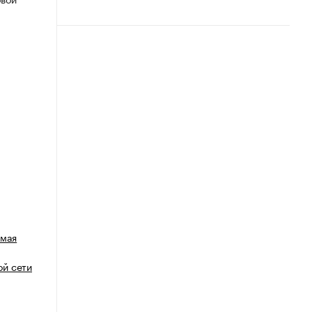
емая
й сети