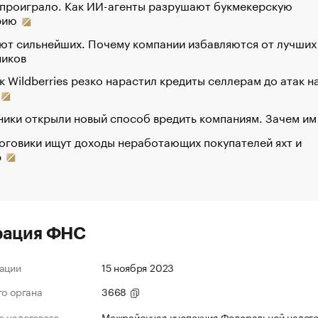
 проиграло. Как ИИ-агенты разрушают букмекерскую
рию
ют сильнейших. Почему компании избавляются от лучших
ников
к Wildberries резко нарастил кредиты селлерам до атак н
ики открыли новый способ вредить компаниям. Зачем им
оговики ищут доходы неработающих покупателей яхт и
р
рация ФНС
ации
15 ноября 2023
го органа
3668
 налогового
Межрайонная инспекция Федеральной налог