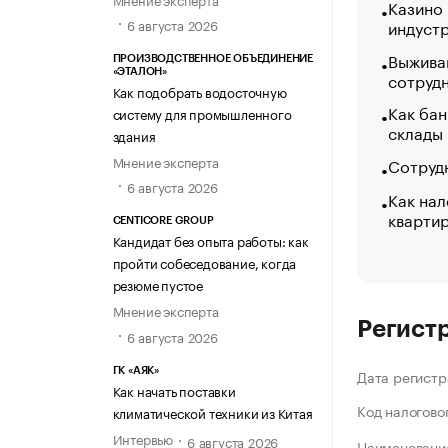
Казино
индуст
6 августа 2026
Выжива
ПРОИЗВОДСТВЕННОЕ ОБЪЕДИНЕНИЕ
«ЭТАЛОН»
сотруд
Как подобрать водосточную
Как бан
систему для промышленного
склады
здания
Мнение эксперта
Сотрудн
6 августа 2026
Как нал
кварти
CENTICORE GROUP
Кандидат без опыта работы: как
пройти собеседование, когда
резюме пустое
Мнение эксперта
Регист
6 августа 2026
ГК «АЯК»
Дата регистр
Как начать поставки
Код налогово
климатической техники из Китая
Интервью
6 августа 2026
Наименование