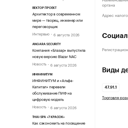
органа
ВЕКТОР ПРОЕКТ
Архитектор в современном
Адрес налого
мире — творец, инженер или
переговорщик
Интервью
6 августа 2026
Социал
ANGARA SECURITY
Регистрацио
Компания «Блазар» выпустила
новую версию Blazar NAC
Новость
6 августа 2026
Виды д
ИНФИНИТУМ
ИНФИНИТУМ и «Альфа-
Капитал» перевели
47.91.1
обслуживание ПИФ на
Торговля роз
цифровую модель
Новость
6 августа 2026
THAI-SPA «7 КРАСОК»
Как сэкономить на посещение