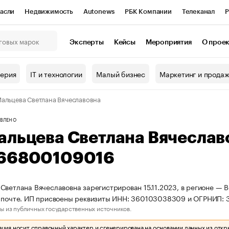
асли
Недвижимость
Autonews
РБК Компании
Телеканал
Р
К Курсы
РБК Life
Тренды
Визионеры
Национальные проекты
Эксперты
Кейсы
Мероприятия
О прое
онный клуб
Исследования
Кредитные рейтинги
Франшизы
Г
терия
IT и технологии
Малый бизнес
Маркетинг и прода
Проверка контрагентов
Политика
Экономика
Бизнес
альцева Светлана Вячеславовна
ы
ВЛЕНО
альцева Светлана Вячесла
66800109016
Светлана Вячеславовна зарегистрирован 15.11.2023, в регионе — В
о почте. ИП присвоены реквизиты ИНН: 360103038309 и ОГРНИП:
ы из публичных государственных источников.
ия носит справочный характер и сгенерирована на основании данных из откр