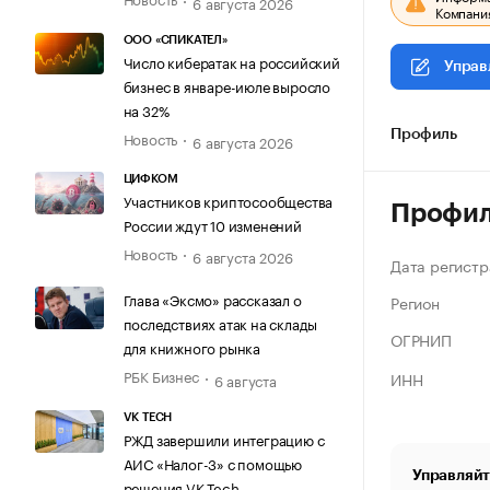
6 августа 2026
Компания
ООО «СПИКАТЕЛ»
Число кибератак на российский
Управ
бизнес в январе-июле выросло
на 32%
Новость
Профиль
6 августа 2026
ЦИФКОМ
Участников криптосообщества
Профи
России ждут 10 изменений
Новость
6 августа 2026
Дата регистр
Глава «Эксмо» рассказал о
Регион
последствиях атак на склады
ОГРНИП
для книжного рынка
РБК Бизнес
ИНН
6 августа
VK TECH
РЖД завершили интеграцию с
АИС «Налог-3» с помощью
Управляйт
решения VK Tech