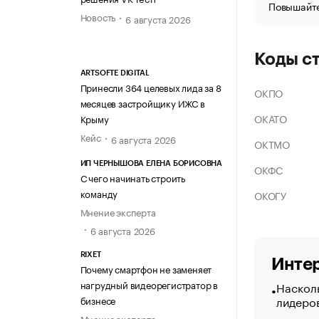
Повышайте
Новость
6 августа 2026
Коды с
ARTSOFTE DIGITAL
Принесли 364 целевых лида за 8
ОКПО
месяцев застройщику ИЖС в
ОКАТО
Крыму
Кейс
6 августа 2026
ОКТМО
ИП ЧЕРНЫШОВА ЕЛЕНА БОРИСОВНА
ОКФС
С чего начинать строить
команду
ОКОГУ
Мнение эксперта
6 августа 2026
RIXET
Интер
Почему смартфон не заменяет
нагрудный видеорегистратор в
Насколь
лидеро
бизнесе
Мнение эксперта