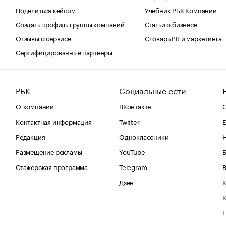
Поделиться кейсом
Учебник РБК Компании
Создать профиль группы компаний
Статьи о бизнесе
Отзывы о сервисе
Словарь PR и маркетинга
Сертифицированные партнеры
РБК
Социальные сети
О компании
ВКонтакте
С
Контактная информация
Twitter
Е
Редакция
Одноклассники
Размещение рекламы
YouTube
Стажерская программа
Telegram
В
Дзен
К