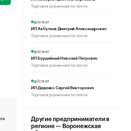
Торговля розничная по почте
ДЕЙСТВУЕТ
ИП Акбутаев Дмитрий Александрович
Торговля розничная по почте
ДЕЙСТВУЕТ
ИП Бурдейный Николай Петрович
Торговля розничная по почте
ДЕЙСТВУЕТ
ИП Диденко Сергей Викторович
Торговля розничная по почте
ля
«От спорта тело стареет иначе». Как живет глава ко
Другие предприниматели в
создавшей GTA
регионе — Воронежская