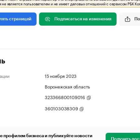
 не является пользователем и не имеет деловых отношений с сервисом РБК Ко
Подписаться на изменения
По
лять страницей
ль
ации
15 ноября 2023
Воронежская область
323366800109016
360103038309
е профилем бизнеса и публикуйте новости
Получить дос