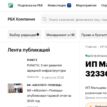
Подписка на РБК
Инвестиции
Мероприятия
Отр
Спорт
Школа управления РБК
РБК Образование
РБ
РБК Компании
Город
Стиль
Крипто
РБК Бизнес-среда
Дискусси
Выбор редакции
Менеджмент и HR
Право и бухгал
Спецпроекты СПб
Конференции СПб
Спецпроекты
Главная
ИП М
Технологии и медиа
Финансы
Рынок наличной валют
Лента публикаций
ДЕЙСТВУЕТ
ОБНО
PUNKT E
ИП М
PUNKT E: 5 лет развития
зарядной инфраструктуры
3233
Новость
6 августа 2026
БФ «АБСОЛЮТ—ПОМОЩЬ»
ИП Мальцева 
БФ «Абсолют—Помощь»
розничная п
опубликовал годовой отчет за
Данные получен
2025 год
Информац
Новость