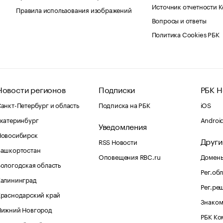
Источник отчетности 
Правила использования изображений
Вопросы и ответы
Политика Cookies РБК
Новости регионов
Подписки
РБК Н
анкт-Петербург и область
Подписка на РБК
iOS
катеринбург
Androi
Уведомления
Новосибирск
Други
RSS Новости
Башкортостан
Оповещения RBC.ru
Домены
ологодская область
Рег.об
Калининград
Рег.ре
раснодарский край
Знаком
Нижний Новгород
РБК Ко