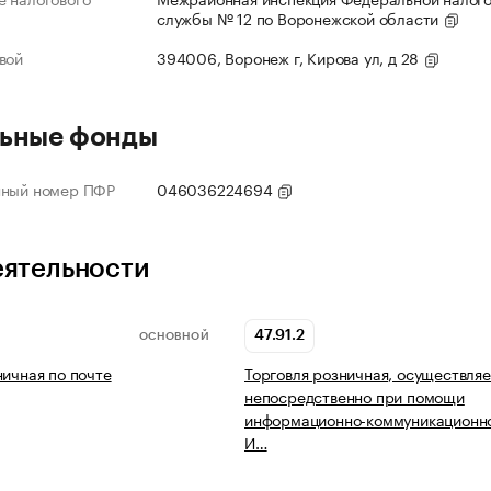
службы № 12 по Воронежской области
вой
394006, Воронеж г, Кирова ул, д 28
ьные фонды
нный номер ПФР
046036224694
еятельности
47.91.2
ОСНОВНОЙ
ничная по почте
Торговля розничная, осуществля
непосредственно при помощи
информационно-коммуникационно
И…