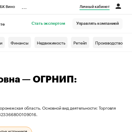
...
БК Вино
Личный кабинет
Стать экспертом
Управлять компанией
кте
азета
жи
Финансы
Недвижимость
Ретейл
Производство
вовна — ОГРНИП:
оронежская область. Основной вид деятельности: Торговля
 323366800109016.
ытых источников.