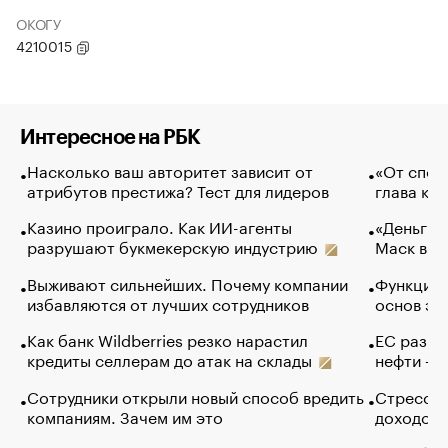
ОКОГУ
4210015
Интересное на РБК
Насколько ваш авторитет зависит от
«От спор
атрибутов престижа? Тест для лидеров
глава ко
Казино проиграло. Как ИИ-агенты
«Деньги б
разрушают букмекерскую индустрию
Маск в и
Выживают сильнейших. Почему компании
Функции 
избавляются от лучших сотрудников
основ эф
Как банк Wildberries резко нарастил
ЕС разре
кредиты селлерам до атак на склады
нефти — 
Сотрудники открыли новый способ вредить
Стресс о
компаниям. Зачем им это
доходов 