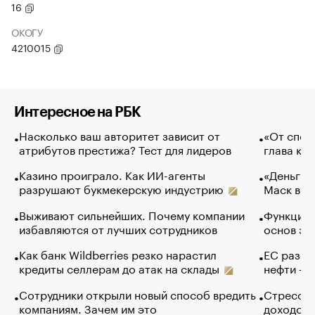
16
ОКОГУ
4210015
Интересное на РБК
Насколько ваш авторитет зависит от
«От спор
атрибутов престижа? Тест для лидеров
глава ко
Казино проиграло. Как ИИ-агенты
«Деньги б
разрушают букмекерскую индустрию
Маск в и
Выживают сильнейших. Почему компании
Функции 
избавляются от лучших сотрудников
основ эф
Как банк Wildberries резко нарастил
ЕС разре
кредиты селлерам до атак на склады
нефти — 
Сотрудники открыли новый способ вредить
Стресс о
компаниям. Зачем им это
доходов 