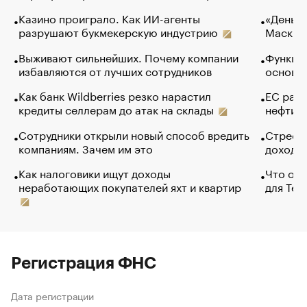
Казино проиграло. Как ИИ-агенты
«Деньги
разрушают букмекерскую индустрию
Маск в 
Выживают сильнейших. Почему компании
Функции
избавляются от лучших сотрудников
основ э
Как банк Wildberries резко нарастил
ЕС раз
кредиты селлерам до атак на склады
нефти —
Сотрудники открыли новый способ вредить
Стресс 
компаниям. Зачем им это
доходов
Как налоговики ищут доходы
Что обв
неработающих покупателей яхт и квартир
для Tel
Регистрация ФНС
Дата регистрации