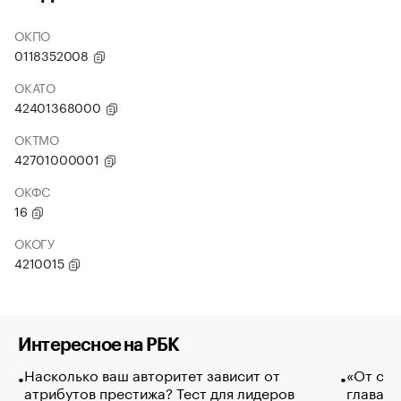
ОКПО
0118352008
ОКАТО
42401368000
ОКТМО
42701000001
ОКФС
16
ОКОГУ
4210015
Интересное на РБК
Насколько ваш авторитет зависит от
«От спо
атрибутов престижа? Тест для лидеров
глава к