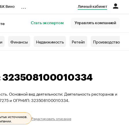
...
БК Вино
Личный кабинет
Стать экспертом
Управлять компанией
кте
азета
жи
Финансы
Недвижимость
Ретейл
Производство
: 323508100010334
сть. Основной вид деятельности: Деятельность ресторанов и
247275 и ОГРНИП: 323508100010334.
ытых источников.
Редактировать описание
мпании.