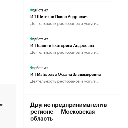
ДЕЙСТВУЕТ
ИП Шитиков Павел Андреевич
Деятельность ресторанов и услуги...
ДЕЙСТВУЕТ
ИП Башняк Екатерина Андреевна
Деятельность ресторанов и услуги...
ДЕЙСТВУЕТ
ИП Майорова Оксана Владимировна
Деятельность ресторанов и услуги...
ля
«От спорта тело стареет иначе». Как живет глава ко
Другие предприниматели в
создавшей GTA
регионе — Московская
«Деньги будут не нужны»: что рассказал Маск в инт
область
Economist