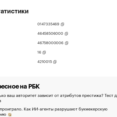
татистики
0147335469
46458506000
46758000006
16
4210015
есное на РБК
ко ваш авторитет зависит от атрибутов престижа? Тест д
в
 проиграло. Как ИИ-агенты разрушают букмекерскую
рию