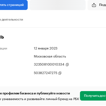
Под
лять страницей
 деятельности
ль
ации
12 января 2023
Московская область
323508100010334
503827247275
е профилем бизнеса и публикуйте новости
Получить дос
 узнаваемость и развивайте личный бренд на РБК