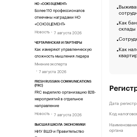
НО «СОЮЗЦЕМЕНТ»
Выжива
Более 110 профессионалов
сотруд
отмечены наградами НО
Как бан
«СОЮЗЦЕМЕНТ»
склады
Новость
7 августа 2026
Сотрудн
ЧЕРТАРИНСКАЯ И ПАРТНЕРЫ
Как нал
Как измеряют управленческую
кварти
сложность мышления лидера
Мнение эксперта
7 августа 2026
FRESH RUSSIAN COMMUNICATIONS
(FRC)
Регист
FRC выделило организацию B2B-
мероприятий в отдельное
Дата регистр
направление
Новость
Код налогово
7 августа 2026
Наименование
ВЫСШАЯ ШКОЛА ЭКОНОМИКИ
органа
НИУ ВШЭ и Правительство