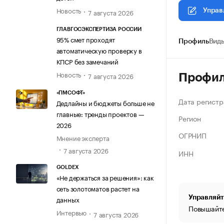
Новость
7 августа 2026
Управ
ГЛАВГОСЭКСПЕРТИЗА РОССИИ
95% смет проходят
Профиль
Виды
автоматическую проверку в
КПСР без замечаний
Новость
7 августа 2026
Профи
«ПМСОФТ»
Дата регистр
Дедлайны и бюджеты больше не
главные: тренды проектов —
Регион
2026
ОГРНИП
Мнение эксперта
7 августа 2026
ИНН
GOLDEX
«Не держаться за решения»: как
сеть золотоматов растет на
Управляйт
данных
Повышайте
Интервью
7 августа 2026