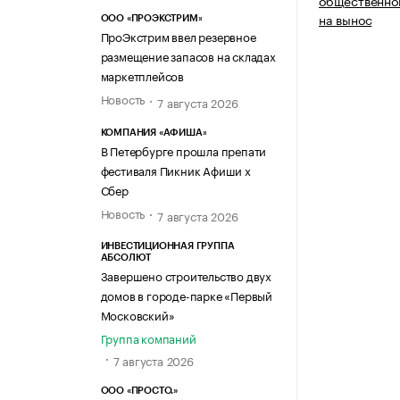
общественног
на вынос
ООО «ПРОЭКСТРИМ»
ПроЭкстрим ввел резервное
размещение запасов на складах
маркетплейсов
Новость
7 августа 2026
КОМПАНИЯ «АФИША»
В Петербурге прошла препати
фестиваля Пикник Афиши х
Сбер
Новость
7 августа 2026
ИНВЕСТИЦИОННАЯ ГРУППА
АБСОЛЮТ
Завершено строительство двух
домов в городе-парке «Первый
Московский»
Группа компаний
7 августа 2026
ООО «ПРОСТО.»