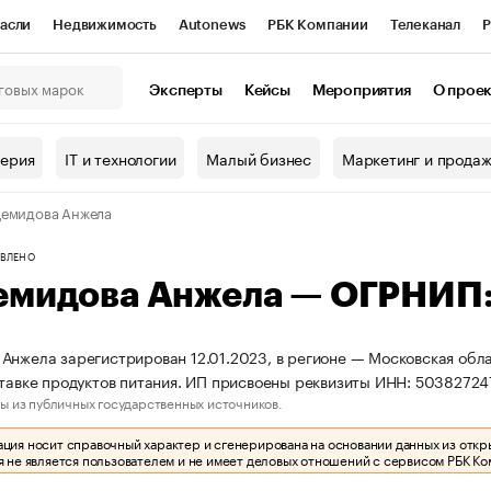
асли
Недвижимость
Autonews
РБК Компании
Телеканал
Р
К Курсы
РБК Life
Тренды
Визионеры
Национальные проекты
Эксперты
Кейсы
Мероприятия
О прое
онный клуб
Исследования
Кредитные рейтинги
Франшизы
Г
терия
IT и технологии
Малый бизнес
Маркетинг и прода
Проверка контрагентов
Политика
Экономика
Бизнес
емидова Анжела
ы
ВЛЕНО
емидова Анжела — ОГРНИП
Анжела зарегистрирован 12.01.2023, в регионе — Московская обла
ставке продуктов питания. ИП присвоены реквизиты ИНН: 503827
ы из публичных государственных источников.
ия носит справочный характер и сгенерирована на основании данных из откр
 не является пользователем и не имеет деловых отношений с сервисом РБК Ко