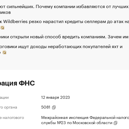
ют сильнейших. Почему компании избавляются от лучших
ников
к Wildberries резко нарастил кредиты селлерам до атак н
ики открыли новый способ вредить компаниям. Зачем им
оговики ищут доходы неработающих покупателей яхт и
р
рация ФНС
ации
12 января 2023
го органа
5081
 налогового
Межрайонная инспекция Федеральной налог
службы №23 по Московской области