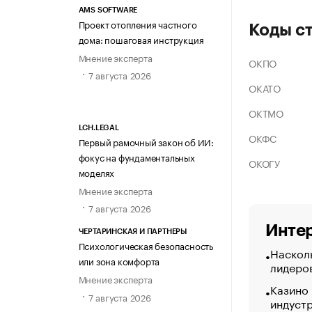
AMS SOFTWARE
Проект отопления частного
Коды с
дома: пошаговая инструкция
Мнение эксперта
ОКПО
7 августа 2026
ОКАТО
ОКТМО
LCH.LEGAL
ОКФС
Первый рамочный закон об ИИ:
фокус на фундаментальных
ОКОГУ
моделях
Мнение эксперта
7 августа 2026
Интер
ЧЕРТАРИНСКАЯ И ПАРТНЕРЫ
Психологическая безопасность
Насколь
или зона комфорта
лидеро
Мнение эксперта
Казино
7 августа 2026
индуст