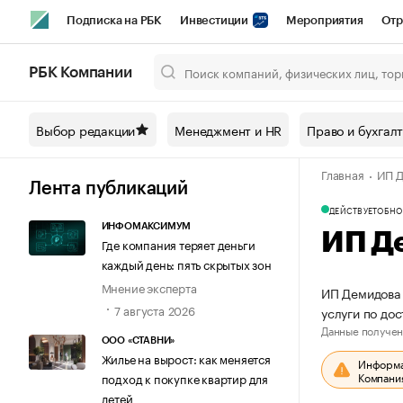
Подписка на РБК
Инвестиции
Мероприятия
Отр
Спорт
Школа управления РБК
РБК Образование
РБ
РБК Компании
Город
Стиль
Крипто
РБК Бизнес-среда
Дискусси
Выбор редакции
Менеджмент и HR
Право и бухгал
Спецпроекты СПб
Конференции СПб
Спецпроекты
Главная
ИП Д
Технологии и медиа
Финансы
Рынок наличной валют
Лента публикаций
ДЕЙСТВУЕТ
ОБНО
ИНФОМАКСИМУМ
ИП Д
Где компания теряет деньги
каждый день: пять скрытых зон
Мнение эксперта
ИП Демидова 
7 августа 2026
услуги по до
Данные получен
ООО «СТАВНИ»
Жилье на вырост: как меняется
Информац
Компания
подход к покупке квартир для
детей