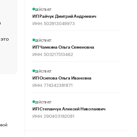
Функции менеджмента: пять ключевых основ эффект
ДЕЙСТВУЕТ
управления
ИП Райчук Дмитрий Андреевич
а
ЕС разрешил конфискацию российской нефти — чем
ИНН: 502913049973
Москва
 это
Стресс обеспеченных людей: почему рост доходов 
ДЕЙСТВУЕТ
счастья
ИП Чамкина Ольга Семеновна
Что обвинения против Павла Дурова значат для Tele
ИНН: 503217513462
пользователей
ДЕЙСТВУЕТ
ИП Осипова Ольга Ивановна
ИНН: 774342381871
ДЕЙСТВУЕТ
ИП Степанчук Алексей Николаевич
ИНН: 290403182081
овой