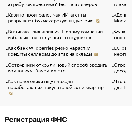
атрибутов престижа? Тест для лидеров
глава к
Казино проиграло. Как ИИ-агенты
«Деньги
разрушают букмекерскую индустрию
Маск в 
Выживают сильнейших. Почему компании
Функции
избавляются от лучших сотрудников
основ э
Как банк Wildberries резко нарастил
ЕС раз
кредиты селлерам до атак на склады
нефти —
Сотрудники открыли новый способ вредить
Стресс 
компаниям. Зачем им это
доходов
Как налоговики ищут доходы
Что обв
неработающих покупателей яхт и квартир
для Tel
Регистрация ФНС