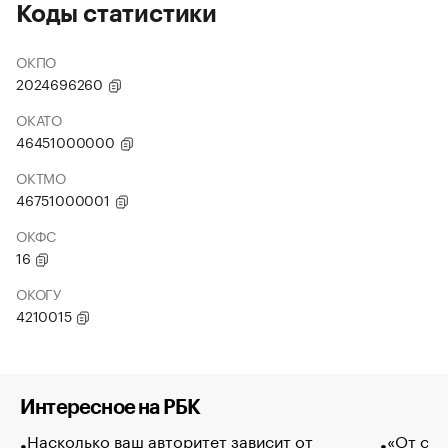
Коды статистики
ОКПО
2024696260
ОКАТО
46451000000
ОКТМО
46751000001
ОКФС
16
ОКОГУ
4210015
Интересное на РБК
Насколько ваш авторитет зависит от
«От спо