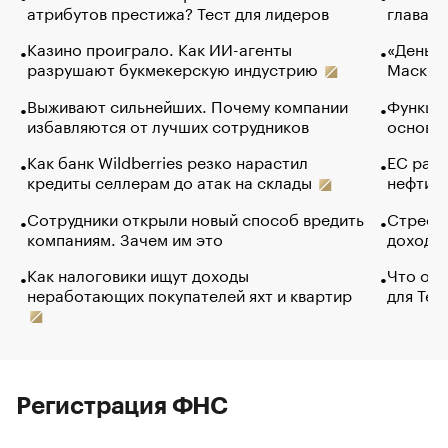
атрибутов престижа? Тест для лидеров
глава к
Казино проиграло. Как ИИ-агенты
«Деньги
разрушают букмекерскую индустрию
Маск в 
Выживают сильнейших. Почему компании
Функции
избавляются от лучших сотрудников
основ э
Как банк Wildberries резко нарастил
ЕС раз
кредиты селлерам до атак на склады
нефти —
Сотрудники открыли новый способ вредить
Стресс 
компаниям. Зачем им это
доходов
Как налоговики ищут доходы
Что обв
неработающих покупателей яхт и квартир
для Tel
Регистрация ФНС