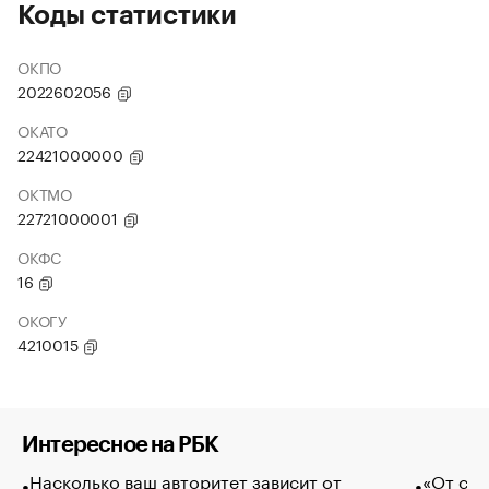
Коды статистики
ОКПО
2022602056
ОКАТО
22421000000
ОКТМО
22721000001
ОКФС
16
ОКОГУ
4210015
Интересное на РБК
Насколько ваш авторитет зависит от
«От спо