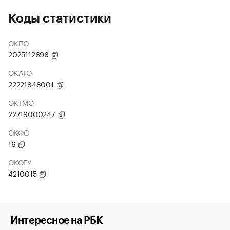
Коды статистики
ОКПО
2025112696
ОКАТО
22221848001
ОКТМО
22719000247
ОКФС
16
ОКОГУ
4210015
Интересное на РБК