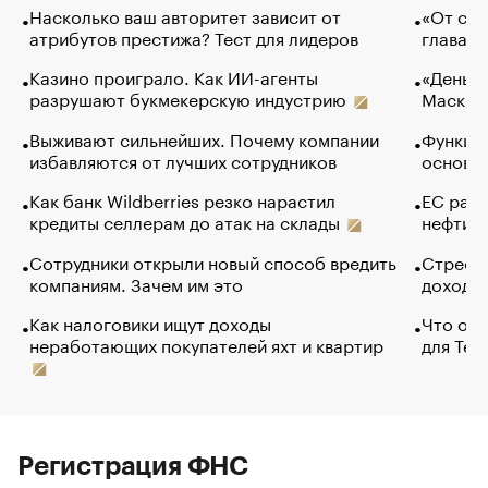
Насколько ваш авторитет зависит от
«От спо
атрибутов престижа? Тест для лидеров
глава к
Казино проиграло. Как ИИ-агенты
«Деньги
разрушают букмекерскую индустрию
Маск в 
Выживают сильнейших. Почему компании
Функции
избавляются от лучших сотрудников
основ э
Как банк Wildberries резко нарастил
ЕС раз
кредиты селлерам до атак на склады
нефти —
Сотрудники открыли новый способ вредить
Стресс 
компаниям. Зачем им это
доходов
Как налоговики ищут доходы
Что обв
неработающих покупателей яхт и квартир
для Tel
Регистрация ФНС