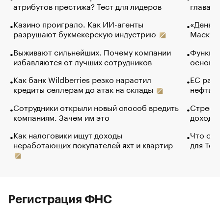
атрибутов престижа? Тест для лидеров
глава к
Казино проиграло. Как ИИ-агенты
«Деньги
разрушают букмекерскую индустрию
Маск в 
Выживают сильнейших. Почему компании
Функции
избавляются от лучших сотрудников
основ э
Как банк Wildberries резко нарастил
ЕС раз
кредиты селлерам до атак на склады
нефти —
Сотрудники открыли новый способ вредить
Стресс 
компаниям. Зачем им это
доходов
Как налоговики ищут доходы
Что обв
неработающих покупателей яхт и квартир
для Tel
Регистрация ФНС