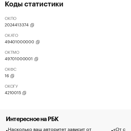
Коды статистики
ОКПО
2024413374
ОКАТО
49401000000
ОКТМО
49701000001
ОКФС
16
ОКОГУ
4210015
Интересное на РБК
Насколько ваш авторитет зависит от
«От спо