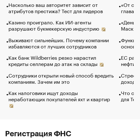
Насколько ваш авторитет зависит от
«От спо
атрибутов престижа? Тест для лидеров
глава к
Казино проиграло. Как ИИ-агенты
«Деньги
разрушают букмекерскую индустрию
Маск в 
Выживают сильнейших. Почему компании
Функции
избавляются от лучших сотрудников
основ э
Как банк Wildberries резко нарастил
ЕС раз
кредиты селлерам до атак на склады
нефти —
Сотрудники открыли новый способ вредить
Стресс 
компаниям. Зачем им это
доходов
Как налоговики ищут доходы
Что обв
неработающих покупателей яхт и квартир
для Tel
Регистрация ФНС