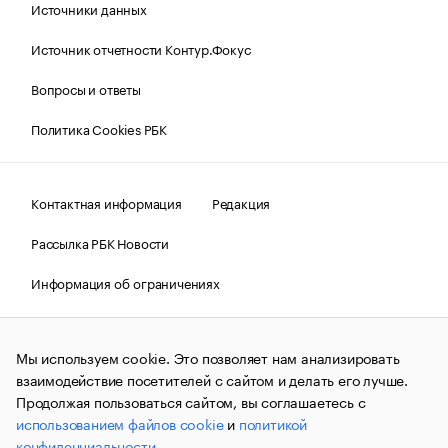
Источники данных
Источник отчетности Контур.Фокус
Вопросы и ответы
Политика Cookies РБК
Контактная информация
Редакция
Рассылка РБК Новости
Информация об ограничениях
Правовая информация
О соблюдении авторских прав
Мы используем cookie. Это позволяет нам анализировать
© АО «РОСБИЗНЕСКОНСАЛТИНГ»,
1995–2026.
Сообщения
и материалы информационного агентства «РБК»
взаимодействие посетителей с сайтом и делать его лучше.
(зарегистрировано Федеральной службой по надзору в сфере
Продолжая пользоваться сайтом, вы соглашаетесь с
связи, информационных технологий и массовых
использованием файлов cookie
и
политикой
коммуникаций (Роскомнадзор) 09.12.2015 за номером ИА
№ФС77-63848) сопровождаются пометкой «РБК». Отдельные
конфиденциальности
.