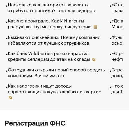
Насколько ваш авторитет зависит от
«От спо
атрибутов престижа? Тест для лидеров
глава к
Казино проиграло. Как ИИ-агенты
«Деньги
разрушают букмекерскую индустрию
Маск в 
Выживают сильнейших. Почему компании
Функции
избавляются от лучших сотрудников
основ э
Как банк Wildberries резко нарастил
ЕС раз
кредиты селлерам до атак на склады
нефти —
Сотрудники открыли новый способ вредить
Стресс 
компаниям. Зачем им это
доходов
Как налоговики ищут доходы
Что обв
неработающих покупателей яхт и квартир
для Tel
Регистрация ФНС