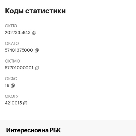
Коды статистики
ОКПО
2022335643
ОКАТО
57401375000
ОКТМО
57701000001
ОКФС
16
ОКОГУ
4210015
Интересное на РБК