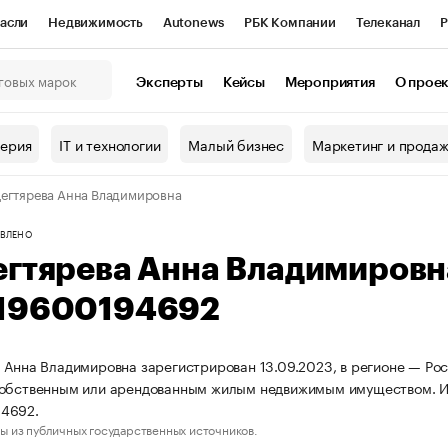
асли
Недвижимость
Autonews
РБК Компании
Телеканал
Р
К Курсы
РБК Life
Тренды
Визионеры
Национальные проекты
Эксперты
Кейсы
Мероприятия
О прое
онный клуб
Исследования
Кредитные рейтинги
Франшизы
Г
терия
IT и технологии
Малый бизнес
Маркетинг и прода
Проверка контрагентов
Политика
Экономика
Бизнес
егтярева Анна Владимировна
ы
ВЛЕНО
егтярева Анна Владимиров
19600194692
 Анна Владимировна зарегистрирован 13.09.2023, в регионе — Рос
собственным или арендованным жилым недвижимым имуществом. И
4692.
ы из публичных государственных источников.