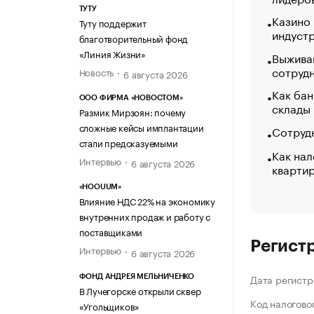
ТУТУ
Казино
Туту поддержит
индуст
благотворительный фонд
«Линия Жизни»
Выжива
сотруд
Новость
6 августа 2026
Как бан
ООО ФИРМА «НОВОСТОМ»
склады
Размик Мирзоян: почему
сложные кейсы имплантации
Сотрудн
стали предсказуемыми
Как нал
Интервью
6 августа 2026
кварти
«HOOUUM»
Влияние НДС 22% на экономику
внутренних продаж и работу с
поставщиками
Регист
Интервью
6 августа 2026
Дата регистр
ФОНД АНДРЕЯ МЕЛЬНИЧЕНКО
В Лучегорске открыли сквер
Код налогово
«Угольщиков»