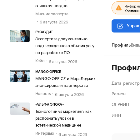
слишком поздно
Информац
Компания
Мнение эксперта
6 августа 2026
Управ
РУСАУДИТ
Экспертиза документально
подтвержденного объема услуг
Профиль
Виды
по разработке ПО
Кейс
6 августа 2026
Профи
MANGO OFFICE
MANGO OFFICE и МираЛоджик
Дата регистр
анонсировали партнерство
Регион
Новость
6 августа 2026
ОГРНИП
«АЛЬФА ЭПОХА»
Технологии vs маркетинг: как
ИНН
распознать уловки в
эстетической медицине
Интервью
6 августа 2026