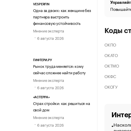
Управляйт
VESPERFIN
Повышайте
Одна за двоих: как женщине без
партнера выстроить
финансовую устойчивость
Коды с
Мнение эксперта
6 августа 2026
ОКПО
ОКАТО
ГИФТЕРИ.РУ
ОКТМО
Рынок труда меняется: кому
сейчас сложнее найти работу
ОКФС
Мнение эксперта
ОКОГУ
6 августа 2026
«АСТЕРРА»
Страх стройки: как решиться на
свой дом
Интер
Мнение эксперта
Насколь
6 августа 2026
лидеро