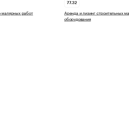
77.32
о малярных работ
Аренда и лизинг строительных м
оборудования