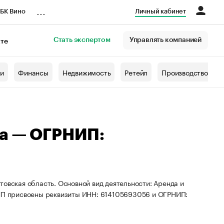
...
БК Вино
Личный кабинет
Стать экспертом
Управлять компанией
кте
азета
жи
Финансы
Недвижимость
Ретейл
Производство
на — ОГРНИП:
товская область. Основной вид деятельности: Аренда и
П присвоены реквизиты ИНН: 614105693056 и ОГРНИП: