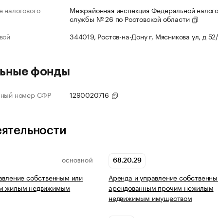
 налогового
Межрайонная инспекция Федеральной налог
службы № 26 по Ростовской области
вой
344019, Ростов-на-Дону г, Мясникова ул, д 52
ьные фонды
нный номер СФР
1290020716
еятельности
68.20.29
ОСНОВНОЙ
авление собственным или
Аренда и управление собственны
м жилым недвижимым
арендованным прочим нежилым
недвижимым имуществом