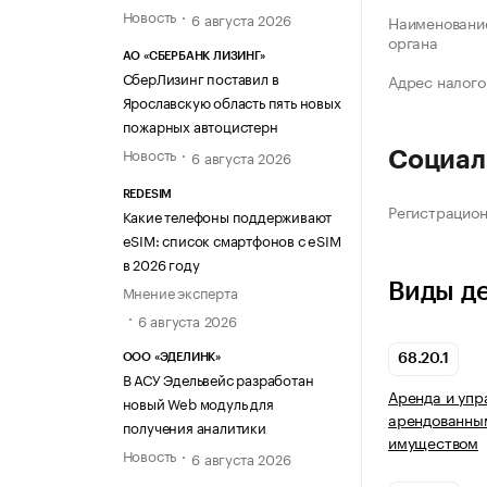
Новость
6 августа 2026
Наименование
органа
АО «СБЕРБАНК ЛИЗИНГ»
СберЛизинг поставил в
Адрес налого
Ярославскую область пять новых
пожарных автоцистерн
Новость
6 августа 2026
Социал
REDESIM
Регистрацио
Какие телефоны поддерживают
eSIM: список смартфонов с eSIM
в 2026 году
Виды д
Мнение эксперта
6 августа 2026
ООО «ЭДЕЛИНК»
68.20.1
В АСУ Эдельвейс разработан
Аренда и упр
новый Web модуль для
арендованны
получения аналитики
имуществом
Новость
6 августа 2026