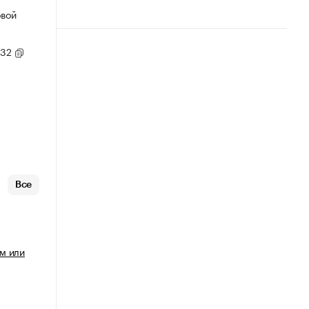
овой
/32
Все
м или