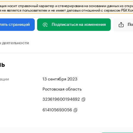
ия носит справочный характер и сгенерирована на основании данных из откр
 не является пользователем и не имеет деловых отношений с сервисом РБК Ко
Подписаться на изменения
По
лять страницей
 деятельности
ль
ации
13 сентября 2023
Ростовская область
323619600194692
614105693056