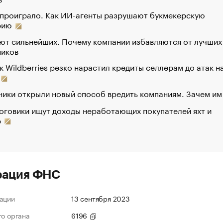
 проиграло. Как ИИ-агенты разрушают букмекерскую
рию
ют сильнейших. Почему компании избавляются от лучших
ников
к Wildberries резко нарастил кредиты селлерам до атак н
ики открыли новый способ вредить компаниям. Зачем им
оговики ищут доходы неработающих покупателей яхт и
р
рация ФНС
ации
13 сентября 2023
го органа
6196