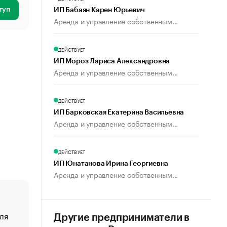
туп
ИП Бабаян Карен Юрьевич
Аренда и управление собственным...
ДЕЙСТВУЕТ
ИП Мороз Лариса Александровна
Аренда и управление собственным...
ДЕЙСТВУЕТ
ИП Барковская Екатерина Васильевна
Аренда и управление собственным...
ДЕЙСТВУЕТ
ИП Юнатанова Ирина Георгиевна
Аренда и управление собственным...
ля
«От спорта тело стареет иначе». Как живет глава ко
Другие предприниматели в
создавшей GTA