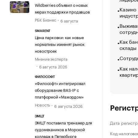
Wildberries объявил о новых
Казино
мерах поддержки продавцов
индуст
РБК Бизнес
6 августа
Выжива
сотруд
SMARENT
Цена парковки: как новые
Как бан
нормативы изменят рынок
склады
новостроек
Сотрудн
Мнение эксперта
6 августа 2026
Как нал
кварти
ФИЛОСОФТ
«Философт» интегрировал
оборудование BAS-IP с
платформой «Мажордом»
Новость
6 августа 2026
Регист
ЭМЦТ
ЭМЦТ поставила тренажер для
Дата регистр
судомехаников в Морской
Код налогово
колледж в Петербурге