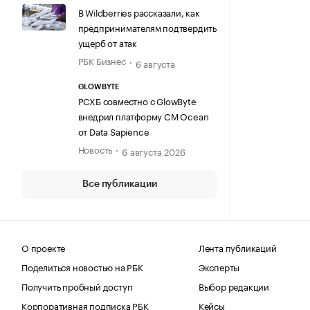
В Wildberries рассказали, как
предпринимателям подтвердить
ущерб от атак
РБК Бизнес
6 августа
GLOWBYTE
РСХБ совместно с GlowByte
внедрил платформу CM Ocean
от Data Sapience
Новость
6 августа 2026
Все публикации
О проекте
Лента публикаций
Поделиться новостью на РБК
Эксперты
Получить пробный доступ
Выбор редакции
Корпоративная подписка РБК
Кейсы