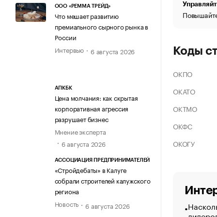
Управляйт
ООО «РЕММА ТРЕЙД»
Повышайте
Что мешает развитию
премиального сырного рынка в
России
Интервью
Коды с
6 августа 2026
ОКПО
АПКБК
ОКАТО
Цена молчания: как скрытая
ОКТМО
корпоративная агрессия
разрушает бизнес
ОКФС
Мнение эксперта
ОКОГУ
6 августа 2026
АССОЦИАЦИЯ ПРЕДПРИНИМАТЕЛЕЙ
«Стройдебаты» в Калуге
собрали строителей калужского
Интер
региона
Новость
Насколь
6 августа 2026
лидеро