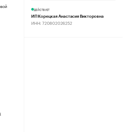
овой
ДЕЙСТВУЕТ
ИП Корецкая Анастасия Викторовна
ИНН: 720802026252
х