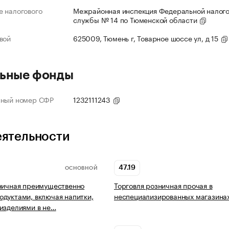
 налогового
Межрайонная инспекция Федеральной налог
службы № 14 по Тюменской области
вой
625009, Тюмень г, Товарное шоссе ул, д 15
ьные фонды
нный номер СФР
1232111243
еятельности
47.19
ОСНОВНОЙ
ничная преимущественно
Торговля розничная прочая в
дуктами, включая напитки,
неспециализированных магазина
изделиями в не…