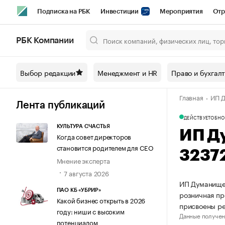
Подписка на РБК
Инвестиции
Мероприятия
Отр
Спорт
Школа управления РБК
РБК Образование
РБ
РБК Компании
Город
Стиль
Крипто
РБК Бизнес-среда
Дискусси
Выбор редакции
Менеджмент и HR
Право и бухгал
Спецпроекты СПб
Конференции СПб
Спецпроекты
Главная
ИП Д
Технологии и медиа
Финансы
Рынок наличной валют
Лента публикаций
ДЕЙСТВУЕТ
ОБНО
КУЛЬТУРА СЧАСТЬЯ
ИП Д
Когда совет директоров
становится родителем для CEO
3237
Мнение эксперта
7 августа 2026
ИП Думанищев
ПАО КБ «УБРИР»
розничная пр
Какой бизнес открыть в 2026
присвоены р
году: ниши с высоким
Данные получен
потенциалом