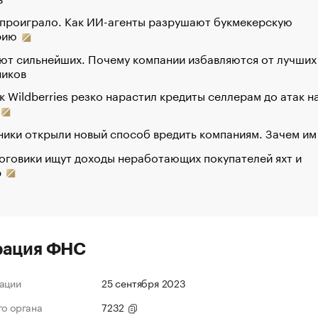
 проиграло. Как ИИ-агенты разрушают букмекерскую
рию
ют сильнейших. Почему компании избавляются от лучших
ников
к Wildberries резко нарастил кредиты селлерам до атак н
ики открыли новый способ вредить компаниям. Зачем им
оговики ищут доходы неработающих покупателей яхт и
р
рация ФНС
ации
25 сентября 2023
го органа
7232