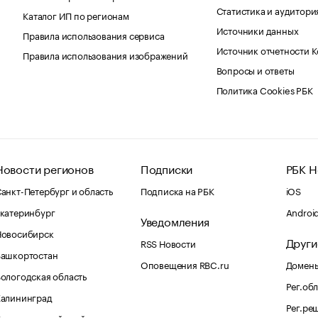
Статистика и аудитори
Каталог ИП по регионам
Источники данных
Правила использования сервиса
Источник отчетности 
Правила использования изображений
Вопросы и ответы
Политика Cookies РБК
Новости регионов
Подписки
РБК Н
анкт-Петербург и область
Подписка на РБК
iOS
катеринбург
Androi
Уведомления
Новосибирск
Други
RSS Новости
Башкортостан
Оповещения RBC.ru
Домены
ологодская область
Рег.об
Калининград
Рег.ре
раснодарский край