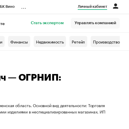
...
БК Вино
Личный кабинет
Стать экспертом
Управлять компанией
кте
азета
жи
Финансы
Недвижимость
Ретейл
Производство
ич — ОГРНИП:
енская область. Основной вид деятельности: Торговля
ыми изделиями в неспециализированных магазинах. ИП