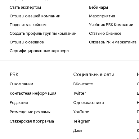
Стать экспертом
Вебинары
Отзывы о вашей компании
Мероприятия
Поделиться кейсом
Учебник РБК Компании
Создать профиль группы компаний
Статьи о бизнесе
Отзывы о сервисе
Словарь PR и маркетинга
Сертифицированные партнеры
РБК
Социальные сети
О компании
ВКонтакте
С
Контактная информация
Twitter
Е
Редакция
Одноклассники
Размещение рекламы
YouTube
Стажерская программа
Telegram
В
Дзен
К