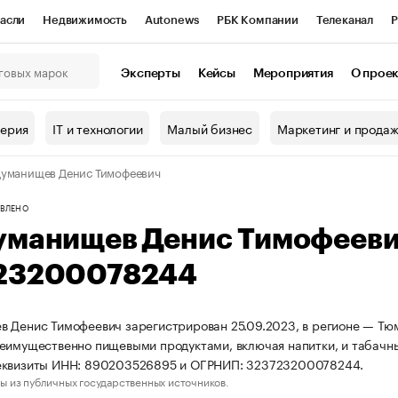
асли
Недвижимость
Autonews
РБК Компании
Телеканал
Р
К Курсы
РБК Life
Тренды
Визионеры
Национальные проекты
Эксперты
Кейсы
Мероприятия
О прое
онный клуб
Исследования
Кредитные рейтинги
Франшизы
Г
терия
IT и технологии
Малый бизнес
Маркетинг и прода
Проверка контрагентов
Политика
Экономика
Бизнес
уманищев Денис Тимофеевич
ы
ВЛЕНО
уманищев Денис Тимофеев
23200078244
 Денис Тимофеевич зарегистрирован 25.09.2023, в регионе — Тюм
еимущественно пищевыми продуктами, включая напитки, и табачн
еквизиты ИНН: 890203526895 и ОГРНИП: 323723200078244.
ы из публичных государственных источников.