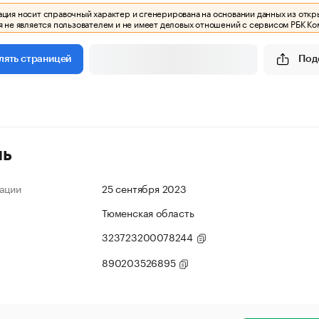
ия носит справочный характер и сгенерирована на основании данных из откр
 не является пользователем и не имеет деловых отношений с сервисом РБК Ко
Под
лять страницей
ль
ации
25 сентября 2023
Тюменская область
323723200078244
890203526895