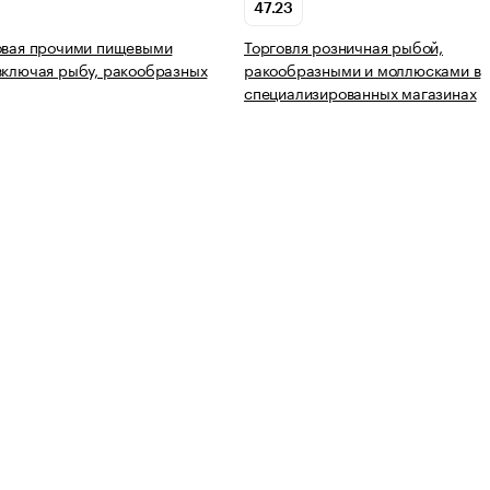
47.23
овая прочими пищевыми
Торговля розничная рыбой,
включая рыбу, ракообразных
ракообразными и моллюсками в
специализированных магазинах