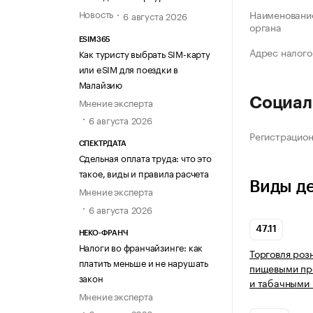
Новость
Наименование
6 августа 2026
органа
ESIM365
Адрес налого
Как туристу выбрать SIM-карту
или eSIM для поездки в
Малайзию
Социал
Мнение эксперта
6 августа 2026
Регистрацио
СПЕКТРДАТА
Сдельная оплата труда: что это
такое, виды и правила расчета
Виды д
Мнение эксперта
6 августа 2026
47.11
НЕКО-ФРАНЧ
Налоги во франчайзинге: как
Торговля роз
платить меньше и не нарушать
пищевыми про
закон
и табачными 
Мнение эксперта