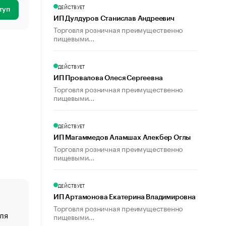
ДЕЙСТВУЕТ
туп
ИП Дулдуров Станислав Андреевич
Торговля розничная преимущественно
пищевыми...
ДЕЙСТВУЕТ
ИП Провалова Олеся Сергеевна
Торговля розничная преимущественно
пищевыми...
ДЕЙСТВУЕТ
ИП Магаммедов Аламшах Алекбер Оглы
Торговля розничная преимущественно
пищевыми...
ДЕЙСТВУЕТ
ИП Артамонова Екатерина Владимировна
Торговля розничная преимущественно
ля
«От спорта тело стареет иначе». Как живет глава ко
пищевыми...
создавшей GTA