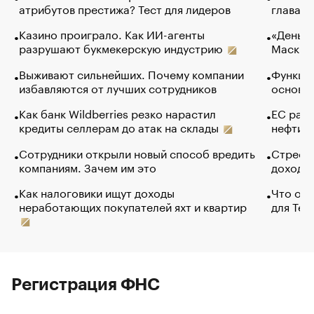
атрибутов престижа? Тест для лидеров
глава к
Казино проиграло. Как ИИ-агенты
«Деньги
разрушают букмекерскую индустрию
Маск в 
Выживают сильнейших. Почему компании
Функции
избавляются от лучших сотрудников
основ э
Как банк Wildberries резко нарастил
ЕС раз
кредиты селлерам до атак на склады
нефти —
Сотрудники открыли новый способ вредить
Стресс 
компаниям. Зачем им это
доходов
Как налоговики ищут доходы
Что обв
неработающих покупателей яхт и квартир
для Tel
Регистрация ФНС