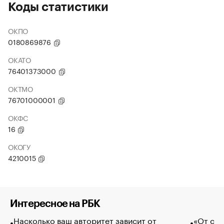
Коды статистики
ОКПО
0180869876
ОКАТО
76401373000
ОКТМО
76701000001
ОКФС
16
ОКОГУ
4210015
Интересное на РБК
Насколько ваш авторитет зависит от
«От спо