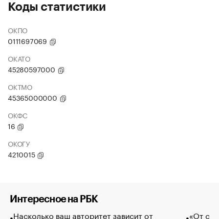
Коды статистики
ОКПО
0111697069
ОКАТО
45280597000
ОКТМО
45365000000
ОКФС
16
ОКОГУ
4210015
Интересное на РБК
Насколько ваш авторитет зависит от
«От спо