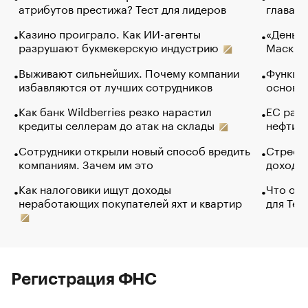
атрибутов престижа? Тест для лидеров
глава к
Казино проиграло. Как ИИ-агенты
«Деньги
разрушают букмекерскую индустрию
Маск в 
Выживают сильнейших. Почему компании
Функции
избавляются от лучших сотрудников
основ э
Как банк Wildberries резко нарастил
ЕС раз
кредиты селлерам до атак на склады
нефти —
Сотрудники открыли новый способ вредить
Стресс 
компаниям. Зачем им это
доходов
Как налоговики ищут доходы
Что обв
неработающих покупателей яхт и квартир
для Tel
Регистрация ФНС