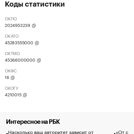
Коды статистики
ОКПО
2024953239
ОКАТО
45283555000
ОКТМО
45366000000
ОКФС
16
ОКОГУ
4210015
Интересное на РБК
Насколько ваш авторитет зависит от
«От спо