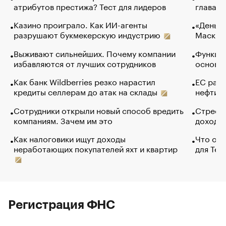
атрибутов престижа? Тест для лидеров
глава к
Казино проиграло. Как ИИ-агенты
«Деньги
разрушают букмекерскую индустрию
Маск в 
Выживают сильнейших. Почему компании
Функции
избавляются от лучших сотрудников
основ э
Как банк Wildberries резко нарастил
ЕС раз
кредиты селлерам до атак на склады
нефти —
Сотрудники открыли новый способ вредить
Стресс 
компаниям. Зачем им это
доходов
Как налоговики ищут доходы
Что обв
неработающих покупателей яхт и квартир
для Tel
Регистрация ФНС