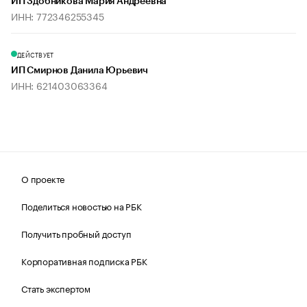
ИП Здобникова Мария Андреевна
ИНН: 772346255345
ДЕЙСТВУЕТ
ИП Смирнов Данила Юрьевич
ИНН: 621403063364
О проекте
Поделиться новостью на РБК
Получить пробный доступ
Корпоративная подписка РБК
Стать экспертом