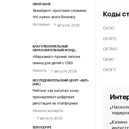
СВОЙ БАНК
Эквайринг простыми словами:
Коды с
что нужно знать бизнесу
Интервью
7 августа 2026
ОКПО
ОКАТО
БЛАГОТВОРИТЕЛЬНЫЙ
ОКТМО
ОБРАЗОВАТЕЛЬНЫЙ ФОНД
«МАРХАМАТ»
«Мархамат» провел летние
ОКФС
смены для детей с ОВЗ
ОКОГУ
Новость
7 августа 2026
ИССЛЕДОВАТЕЛЬСКИЙ ЦЕНТР «АБП»
(ABL)
Рейтинг как капитал: кому
принадлежит цифровая
Интер
репутация на платформах
Насколь
Мнение эксперта
лидеро
7 августа 2026
Казино
индуст
SERVICEPIPE