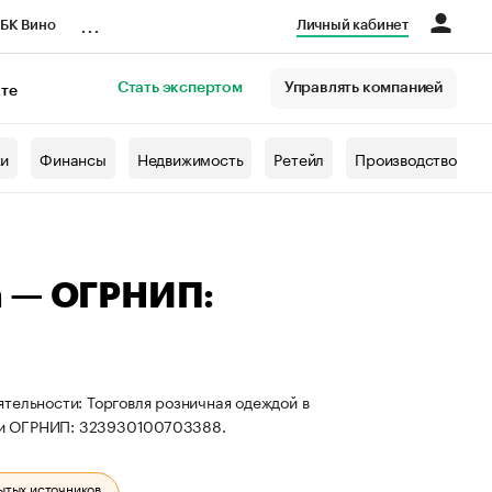
...
БК Вино
Личный кабинет
Стать экспертом
Управлять компанией
кте
азета
жи
Финансы
Недвижимость
Ретейл
Производство
а — ОГРНИП:
тельности: Торговля розничная одеждой в
 и ОГРНИП: 323930100703388.
ытых источников.