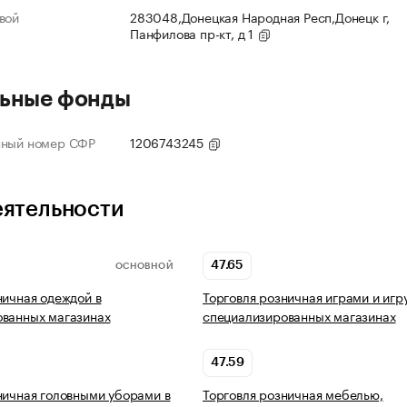
вой
283048,Донецкая Народная Респ,Донецк г,
Панфилова пр-кт, д 1
ьные фонды
нный номер СФР
1206743245
еятельности
47.65
ОСНОВНОЙ
ничная одеждой в
Торговля розничная играми и игр
ованных магазинах
специализированных магазинах
47.59
ничная головными уборами в
Торговля розничная мебелью,