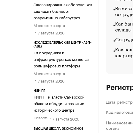
Эшелонированная оборона: как
Выжива
защищать бизнес от
сотруд
современных киберугроз
Как бан
Мнение эксперта
склады
7 августа 2026
Сотрудн
ИССЛЕДОВАТЕЛЬСКИЙ ЦЕНТР «АБП»
(ABL)
Как нал
От посредника к
кварти
инфраструктуре: как меняется
роль цифровых платформ
Мнение эксперта
7 августа 2026
Регист
НИИ ПГ
НИИ ПГ и власти Самарской
Дата регистр
области обсудили развитие
исторического центра
Код налогово
Новость
7 августа 2026
Наименование
органа
ВЫСШАЯ ШКОЛА ЭКОНОМИКИ