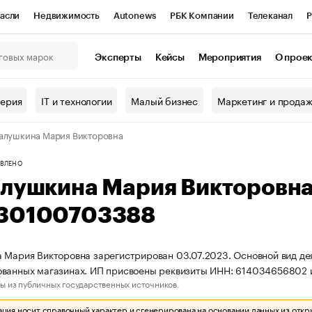
асли
Недвижимость
Autonews
РБК Компании
Телеканал
Р
К Курсы
РБК Life
Тренды
Визионеры
Национальные проекты
Эксперты
Кейсы
Мероприятия
О прое
онный клуб
Исследования
Кредитные рейтинги
Франшизы
Г
терия
IT и технологии
Малый бизнес
Маркетинг и прода
Проверка контрагентов
Политика
Экономика
Бизнес
алушкина Мария Викторовна
ы
ВЛЕНО
алушкина Мария Викторовн
30100703388
 Мария Викторовна зарегистрирован 03.07.2023. Основной вид дея
ованных магазинах. ИП присвоены реквизиты ИНН: 614034656802
ы из публичных государственных источников.
ия носит справочный характер и сгенерирована на основании данных из откр