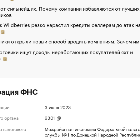
ют сильнейших. Почему компании избавляются от лучших
ников
к Wildberries резко нарастил кредиты селлерам до атак н
ики открыли новый способ вредить компаниям. Зачем им
оговики ищут доходы неработающих покупателей яхт и
р
рация ФНС
ации
3 июля 2023
го органа
9301
 налогового
Межрайонная инспекция Федеральной налог
службы № 1 по Донецкой Народной Республи