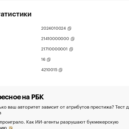
татистики
2024010024
21410000000
21710000001
16
4210015
есное на РБК
ко ваш авторитет зависит от атрибутов престижа? Тест д
в
 проиграло. Как ИИ-агенты разрушают букмекерскую
рию