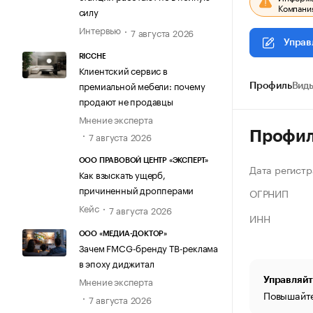
Компания
силу
Интервью
7 августа 2026
Управ
RICCHE
Клиентский сервис в
премиальной мебели: почему
Профиль
Виды
продают не продавцы
Мнение эксперта
Профи
7 августа 2026
ООО ПРАВОВОЙ ЦЕНТР «ЭКСПЕРТ»
Дата регистр
Как взыскать ущерб,
причиненный дропперами
ОГРНИП
Кейс
7 августа 2026
ИНН
ООО «МЕДИА-ДОКТОР»
Зачем FMCG-бренду ТВ-реклама
в эпоху диджитал
Мнение эксперта
Управляйт
Повышайте
7 августа 2026