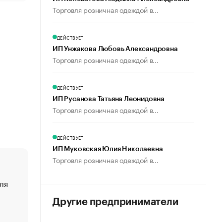
Торговля розничная одеждой в...
ДЕЙСТВУЕТ
ИП Унжакова Любовь Александровна
Торговля розничная одеждой в...
ДЕЙСТВУЕТ
ИП Русанова Татьяна Леонидовна
Торговля розничная одеждой в...
ДЕЙСТВУЕТ
ИП Муковская Юлия Николаевна
Торговля розничная одеждой в...
ля
«От спорта тело стареет иначе». Как живет глава ко
создавшей GTA
Другие предприниматели
«Деньги будут не нужны»: что рассказал Маск в инт
Economist