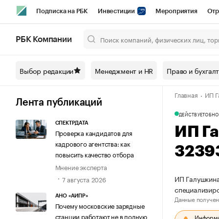
Подписка на РБК
Инвестиции
Мероприятия
Отр
Спорт
Школа управления РБК
РБК Образование
РБ
РБК Компании
Город
Стиль
Крипто
РБК Бизнес-среда
Дискусси
Выбор редакции
Менеджмент и HR
Право и бухгал
Спецпроекты СПб
Конференции СПб
Спецпроекты
Главная
ИП Г
Технологии и медиа
Финансы
Рынок наличной валют
Лента публикаций
ДЕЙСТВУЕТ
ОБНО
СПЕКТРДАТА
ИП Г
Проверка кандидатов для
кадрового агентства: как
3239
повысить качество отбора
Мнение эксперта
ИП Галушкина
7 августа 2026
специализир
АНО «АИПР»
Данные получен
Почему московские зарядные
станции работают не в полную
Информац