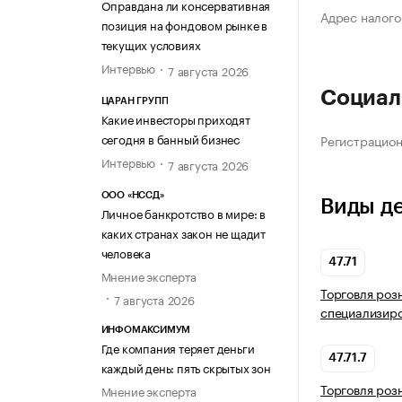
Оправдана ли консервативная
Адрес налого
позиция на фондовом рынке в
текущих условиях
Интервью
7 августа 2026
Социал
ЦАРАН ГРУПП
Какие инвесторы приходят
сегодня в банный бизнес
Регистрацио
Интервью
7 августа 2026
ООО «НССД»
Виды д
Личное банкротство в мире: в
каких странах закон не щадит
человека
47.71
Мнение эксперта
Торговля роз
7 августа 2026
специализир
ИНФОМАКСИМУМ
Где компания теряет деньги
47.71.7
каждый день: пять скрытых зон
Торговля роз
Мнение эксперта