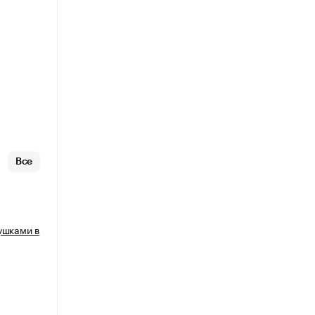
Все
ушками в