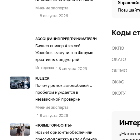
Управляйт
Мнение эксперта
Повышайте
8 августа 2026
Коды с
АССОЦИАЦИЯ ПРЕДПРИНИМАТЕЛЕЙ
Бизнес-спикер Алексей
ОКПО
Жолобов выступил на Форуме
ОКАТО
креативных индустрий
Интервью
8 августа 2026
ОКТМО
RULIZOR
ОКФС
Почему рынок автомобилей с
пробегом нуждается в
ОКОГУ
независимой проверке
Мнение эксперта
8 августа 2026
Интер
«НОВЫЕ ГОРИЗОНТЫ»
Новые Горизонты обеспечили
Насколь
лидеро
пресс-поддержку в СМИ бренду