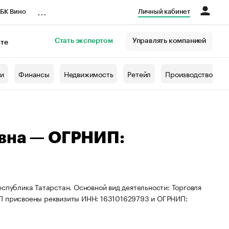
...
БК Вино
Личный кабинет
Стать экспертом
Управлять компанией
кте
азета
жи
Финансы
Недвижимость
Ретейл
Производство
овна — ОГРНИП:
спублика Татарстан. Основной вид деятельности: Торговля
ИП присвоены реквизиты ИНН: 163101629793 и ОГРНИП: