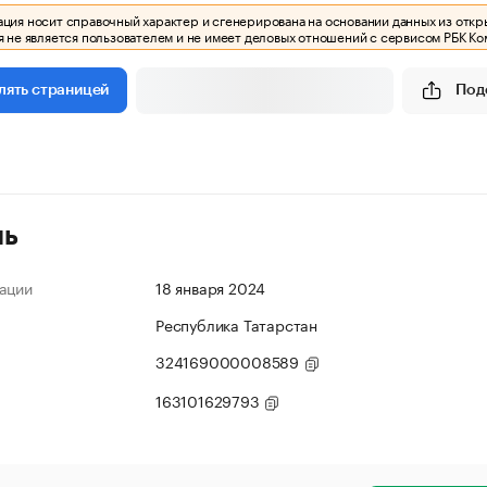
ия носит справочный характер и сгенерирована на основании данных из откр
 не является пользователем и не имеет деловых отношений с сервисом РБК Ко
Под
лять страницей
ль
ации
18 января 2024
Республика Татарстан
324169000008589
163101629793