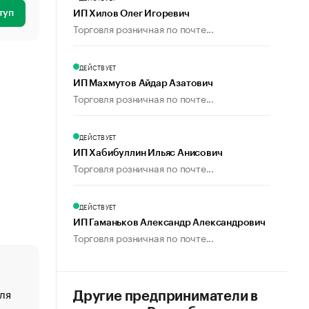
туп
ИП Хилов Олег Игоревич
Торговля розничная по почте...
ДЕЙСТВУЕТ
ИП Махмутов Айдар Азатович
Торговля розничная по почте...
ДЕЙСТВУЕТ
ИП Хабибуллин Ильяс Анисович
Торговля розничная по почте...
ДЕЙСТВУЕТ
ИП Гаманьков Александр Александрович
Торговля розничная по почте...
ля
«От спорта тело стареет иначе». Как живет глава ко
Другие предприниматели в
создавшей GTA