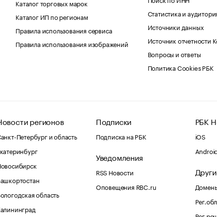
Каталог торговых марок
Статистика и аудитори
Каталог ИП по регионам
Источники данных
Правила использования сервиса
Источник отчетности 
Правила использования изображений
Вопросы и ответы
Политика Cookies РБК
Новости регионов
Подписки
РБК Н
анкт-Петербург и область
Подписка на РБК
iOS
катеринбург
Androi
Уведомления
Новосибирск
Други
RSS Новости
Башкортостан
Оповещения RBC.ru
Домены
ологодская область
Рег.об
Калининград
Рег.ре