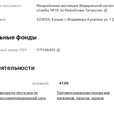
 налогового
Межрайонная инспекция Федеральной налог
службы № 18 по Республике Татарстан
вой
420054, Казань г, Владимира Кулагина ул, 1
ьные фонды
нный номер СФР
1171146432
еятельности
47.99
ОСНОВНОЙ
ничная по почте или по
Торговля розничная прочая вне
но-коммуникационной сети
магазинов, палаток, рынков