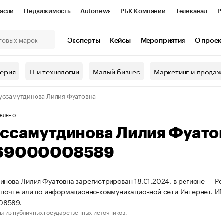
асли
Недвижимость
Autonews
РБК Компании
Телеканал
Р
К Курсы
РБК Life
Тренды
Визионеры
Национальные проекты
Эксперты
Кейсы
Мероприятия
О прое
онный клуб
Исследования
Кредитные рейтинги
Франшизы
Г
терия
IT и технологии
Малый бизнес
Маркетинг и прода
Проверка контрагентов
Политика
Экономика
Бизнес
уссамутдинова Лилия Фуатовна
ы
ВЛЕНО
уссамутдинова Лилия Фуат
69000008589
инова Лилия Фуатовна зарегистрирован 18.01.2024, в регионе — Ре
 почте или по информационно-коммуникационной сети Интернет. 
08589.
ы из публичных государственных источников.