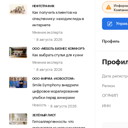
Информац
НЕФТЕТРАФИК
Компания
Как получить клиентов на
спецтехнику: находим лиды в
интернете
Управ
Мнение эксперта
8 августа 2026
Профиль
ООО «МЕБЕЛЬ БИЗНЕС КОМФОРТ»
Как выбрать стулья для кухни
Профи
Мнение эксперта
8 августа 2026
Дата регистр
ООО ФИРМА «НОВОСТОМ»
Smile Symphony внедрили
Регион
цифровое моделирование
ОГРНИП
улыбки перед винирами
Новость
ИНН
8 августа 2026
ЗЕЛЁНЫЙ ЛИСТ
Гипоаллергенность: что
скрывается за модным словом