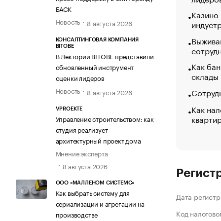
БАСК
Казино
Новость
индуст
8 августа 2026
Выжива
КОНСАЛТИНГОВАЯ КОМПАНИЯ
BITOBE
сотруд
В Лектории BITOBE представили
Как бан
обновленный инструмент
склады
оценки лидеров
Новость
Сотрудн
8 августа 2026
Как нал
VPROEKTE
кварти
Управление строительством: как
студия реализует
архитектурный проект дома
Мнение эксперта
8 августа 2026
Регист
ООО «МАЛЛЕНОМ СИСТЕМС»
Как выбрать систему для
Дата регистр
сериализации и агрегации на
Код налогово
производстве