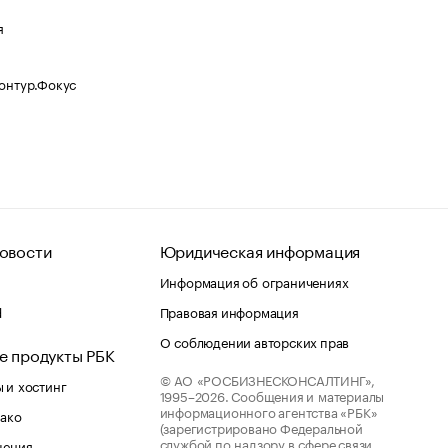
я
Контур.Фокус
овости
Юридическая информация
Информация об ограничениях
d
Правовая информация
О соблюдении авторских прав
е продукты РБК
© АО «РОСБИЗНЕСКОНСАЛТИНГ»,
 и хостинг
1995–2026.
Сообщения и материалы
информационного агентства «РБК»
лако
(зарегистрировано Федеральной
службой по надзору в сфере связи,
шения