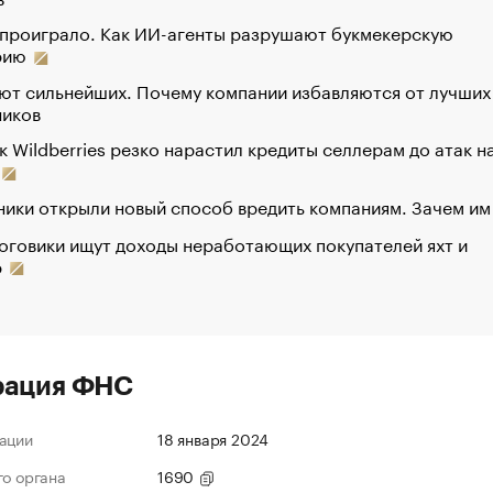
 проиграло. Как ИИ-агенты разрушают букмекерскую
рию
ют сильнейших. Почему компании избавляются от лучших
ников
к Wildberries резко нарастил кредиты селлерам до атак н
ики открыли новый способ вредить компаниям. Зачем им
оговики ищут доходы неработающих покупателей яхт и
р
рация ФНС
ации
18 января 2024
го органа
1690