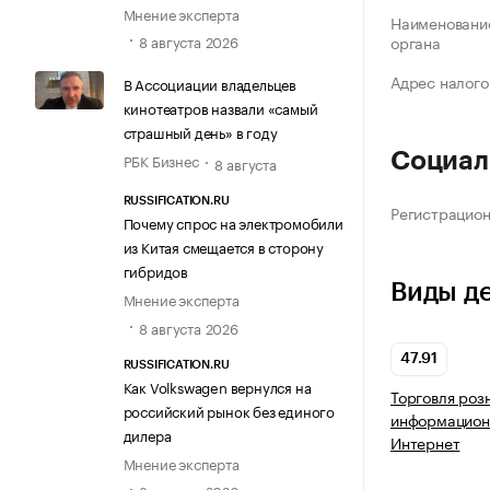
Мнение эксперта
Наименование
8 августа 2026
органа
Адрес налого
В Ассоциации владельцев
кинотеатров назвали «самый
страшный день» в году
Социал
РБК Бизнес
8 августа
RUSSIFICATION.RU
Регистрацио
Почему спрос на электромобили
из Китая смещается в сторону
гибридов
Виды д
Мнение эксперта
8 августа 2026
47.91
RUSSIFICATION.RU
Как Volkswagen вернулся на
Торговля роз
российский рынок без единого
информацион
дилера
Интернет
Мнение эксперта