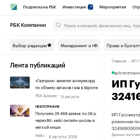
Подписка на РБК
Инвестиции
Мероприятия
Отр
Спорт
Школа управления РБК
РБК Образование
РБ
РБК Компании
Город
Стиль
Крипто
РБК Бизнес-среда
Дискусси
Выбор редакции
Менеджмент и HR
Право и бухгал
Спецпроекты СПб
Конференции СПб
Спецпроекты
Главная
ИП Г
Технологии и медиа
Финансы
Рынок наличной валют
Лента публикаций
ДЕЙСТВУЕТ
ОБНО
«Газпром» заметил антирекорд
ИП Г
по объему запасов газа в Европе
РБК Бизнес
3241
8 августа
НЕФТЕТРАФИК
Получили 26 468 заявок по 38 р
ИП Гуссамутд
через ВК: кейс онлайн-школы в
розничная по
мягкой нише
3241690000
Данные получен
Кейс
8 августа 2026