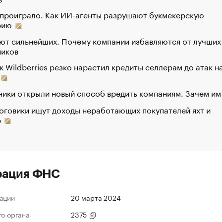
 проиграло. Как ИИ-агенты разрушают букмекерскую
рию
ют сильнейших. Почему компании избавляются от лучших
ников
к Wildberries резко нарастил кредиты селлерам до атак н
ики открыли новый способ вредить компаниям. Зачем им
оговики ищут доходы неработающих покупателей яхт и
р
рация ФНС
ации
20 марта 2024
го органа
2375