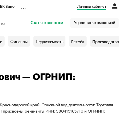
...
БК Вино
Личный кабинет
Стать экспертом
Управлять компанией
кте
азета
жи
Финансы
Недвижимость
Ретейл
Производство
рович — ОГРНИП:
Краснодарский край. Основной вид деятельности: Торговля
ИП присвоены реквизиты ИНН: 380415185710 и ОГРНИП: