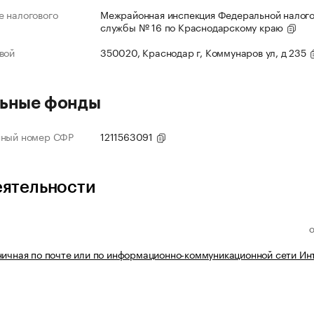
 налогового
Межрайонная инспекция Федеральной налог
службы № 16 по Краснодарскому краю
вой
350020, Краснодар г, Коммунаров ул, д 235
ьные фонды
нный номер СФР
1211563091
еятельности
ничная по почте или по информационно-коммуникационной сети Ин