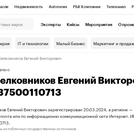
асли
Недвижимость
Autonews
РБК Компании
Телеканал
Р
К Курсы
РБК Life
Тренды
Визионеры
Национальные проекты
Эксперты
Кейсы
Мероприятия
О прое
онный клуб
Исследования
Кредитные рейтинги
Франшизы
Г
терия
IT и технологии
Малый бизнес
Маркетинг и прода
Проверка контрагентов
Политика
Экономика
Бизнес
елковников Евгений Викторович
ы
ВЛЕНО
елковников Евгений Викто
37500110713
ов Евгений Викторович зарегистрирован 20.03.2024, в регионе — 
 почте или по информационно-коммуникационной сети Интернет. 
0713.
ы из публичных государственных источников.