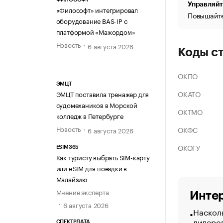
Управляйт
«Философт» интегрировал
Повышайте
оборудование BAS-IP с
платформой «Мажордом»
Новость
6 августа 2026
Коды с
ОКПО
ЭМЦТ
ОКАТО
ЭМЦТ поставила тренажер для
судомехаников в Морской
ОКТМО
колледж в Петербурге
Новость
ОКФС
6 августа 2026
ОКОГУ
ESIM365
Как туристу выбрать SIM-карту
или eSIM для поездки в
Малайзию
Мнение эксперта
Интер
6 августа 2026
Насколь
лидеро
СПЕКТРДАТА