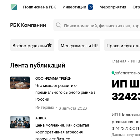
Подписка на РБК
Инвестиции
Мероприятия
Отр
Спорт
Школа управления РБК
РБК Образование
РБ
РБК Компании
Город
Стиль
Крипто
РБК Бизнес-среда
Дискусси
Выбор редакции
Менеджмент и HR
Право и бухгал
Спецпроекты СПб
Конференции СПб
Спецпроекты
Главная
ИП Ш
Технологии и медиа
Финансы
Рынок наличной валют
Лента публикаций
ДЕЙСТВУЕТ
ОБНО
ООО «РЕММА ТРЕЙД»
ИП Ш
Что мешает развитию
премиального сырного рынка в
3242
России
Интервью
6 августа 2026
ИП Шелковник
АПКБК
розничная по
Цена молчания: как скрытая
32423750011
корпоративная агрессия
Данные получен
разрушает бизнес