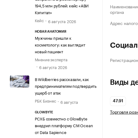
194,5 млн рублей: кейс «АВИ
Наименование
органа
Кэпитал»
Кейс
6 августа 2026
Адрес налого
НОВАЯ АНАТОМИЯ
Мужчины пришли к
косметологу: как выглядит
Социал
новый пациент
Мнение эксперта
Регистрацио
6 августа 2026
В Wildberries рассказали, как
Виды д
предпринимателям подтвердить
ущерб от атак
РБК Бизнес
6 августа
47.91
Торговля роз
GLOWBYTE
РСХБ совместно с GlowByte
внедрил платформу CM Ocean
от Data Sapience