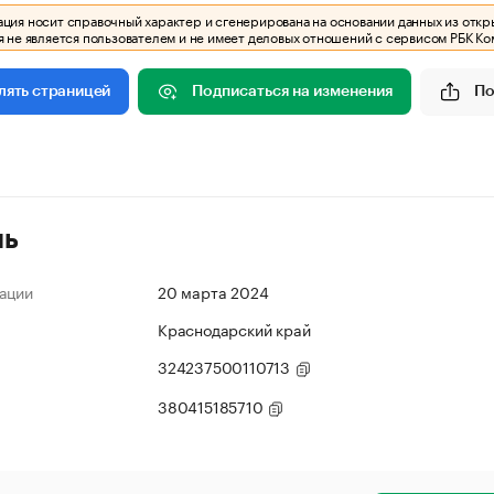
ия носит справочный характер и сгенерирована на основании данных из откр
 не является пользователем и не имеет деловых отношений с сервисом РБК Ко
Подписаться на изменения
По
лять страницей
ль
ации
20 марта 2024
Краснодарский край
324237500110713
380415185710