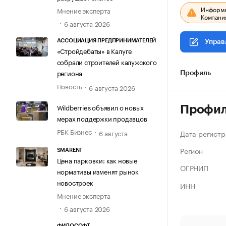
Информац
Мнение эксперта
Компания
6 августа 2026
АССОЦИАЦИЯ ПРЕДПРИНИМАТЕЛЕЙ
Управ
«Стройдебаты» в Калуге
собрали строителей калужского
региона
Профиль
Новость
6 августа 2026
Wildberries объявил о новых
Профи
мерах поддержки продавцов
РБК Бизнес
Дата регистр
6 августа
Регион
SMARENT
Цена парковки: как новые
ОГРНИП
нормативы изменят рынок
новостроек
ИНН
Мнение эксперта
6 августа 2026
ФИЛОСОФТ