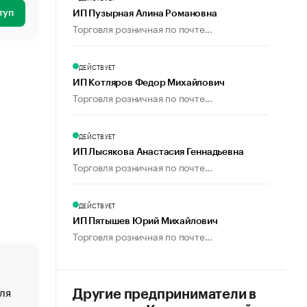
туп
ИП Пузырная Алина Романовна
Торговля розничная по почте...
ДЕЙСТВУЕТ
ИП Котляров Федор Михайлович
Торговля розничная по почте...
ДЕЙСТВУЕТ
ИП Лысякова Анастасия Геннадьевна
Торговля розничная по почте...
ДЕЙСТВУЕТ
ИП Пятышев Юрий Михайлович
Торговля розничная по почте...
ля
«От спорта тело стареет иначе». Как живет глава ко
Другие предприниматели в
создавшей GTA