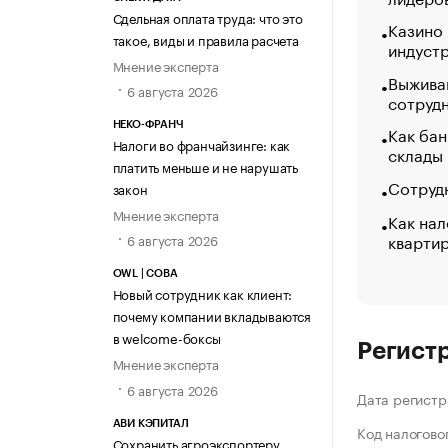
Сдельная оплата труда: что это
Казино
такое, виды и правила расчета
индуст
Мнение эксперта
Выжива
6 августа 2026
сотруд
НЕКО-ФРАНЧ
Как бан
Налоги во франчайзинге: как
склады
платить меньше и не нарушать
Сотрудн
закон
Мнение эксперта
Как нал
кварти
6 августа 2026
OWL | СОВА
Новый сотрудник как клиент:
почему компании вкладываются
в welcome-боксы
Регист
Мнение эксперта
6 августа 2026
Дата регистр
АВИ КЭПИТАЛ
Код налогово
Сохранить агроэкспортеру