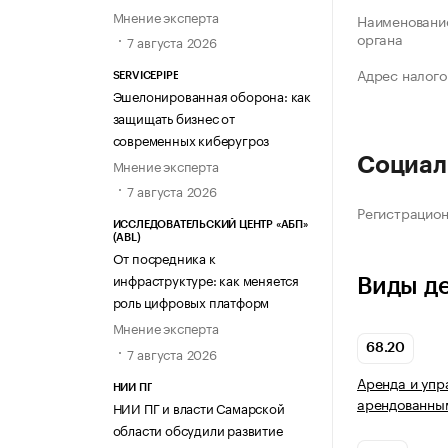
Мнение эксперта
Наименование
органа
7 августа 2026
Адрес налого
SERVICEPIPE
Эшелонированная оборона: как
защищать бизнес от
современных киберугроз
Социал
Мнение эксперта
7 августа 2026
Регистрацио
ИССЛЕДОВАТЕЛЬСКИЙ ЦЕНТР «АБП»
(ABL)
От посредника к
инфраструктуре: как меняется
Виды д
роль цифровых платформ
Мнение эксперта
68.20
7 августа 2026
Аренда и упр
НИИ ПГ
арендованны
НИИ ПГ и власти Самарской
области обсудили развитие