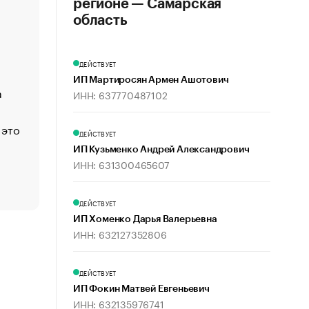
регионе — Самарская
«Деньги будут не нужны»: что рассказал Маск в инт
область
Economist
Функции менеджмента: пять ключевых основ эффект
ДЕЙСТВУЕТ
управления
ИП Мартиросян Армен Ашотович
а
ЕС разрешил конфискацию российской нефти — чем
ИНН: 637770487102
Москва
 это
Стресс обеспеченных людей: почему рост доходов 
ДЕЙСТВУЕТ
счастья
ИП Кузьменко Андрей Александрович
Что обвинения против Павла Дурова значат для Tele
ИНН: 631300465607
пользователей
ДЕЙСТВУЕТ
ИП Хоменко Дарья Валерьевна
ИНН: 632127352806
ДЕЙСТВУЕТ
ИП Фокин Матвей Евгеньевич
ИНН: 632135976741