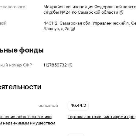
 налогового
Межрайонная инспекция Федеральной налог
службы № 24 по Самарской области
вой
443112, Самарская обл, Управленческий п, С
Лазо ул, д 2а
ьные фонды
нный номер СФР
1127859732
еятельности
46.44.2
ОСНОВНОЙ
авление собственным или
Торговля оптовая чистящими сре
м недвижимым имуществом