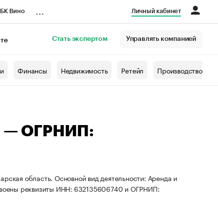
...
БК Вино
Личный кабинет
Стать экспертом
Управлять компанией
кте
азета
жи
Финансы
Недвижимость
Ретейл
Производство
ч — ОГРНИП:
арская область. Основной вид деятельности: Аренда и
воены реквизиты ИНН: 632135606740 и ОГРНИП: