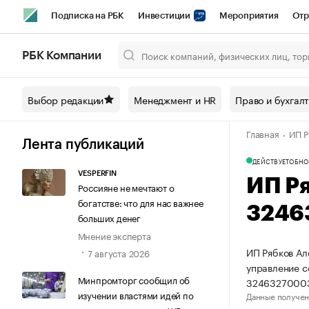
Подписка на РБК
Инвестиции
Мероприятия
Отр
Спорт
Школа управления РБК
РБК Образование
РБ
РБК Компании
Город
Стиль
Крипто
РБК Бизнес-среда
Дискусси
Выбор редакции
Менеджмент и HR
Право и бухгал
Спецпроекты СПб
Конференции СПб
Спецпроекты
Главная
ИП Р
Технологии и медиа
Финансы
Рынок наличной валют
Лента публикаций
ДЕЙСТВУЕТ
ОБНО
VESPERFIN
ИП Р
Россияне не мечтают о
богатстве: что для нас важнее
3246
больших денег
Мнение эксперта
ИП Рябков Ал
7 августа 2026
управление 
Минпромторг сообщил об
3246327000
изучении властями идей по
Данные получен