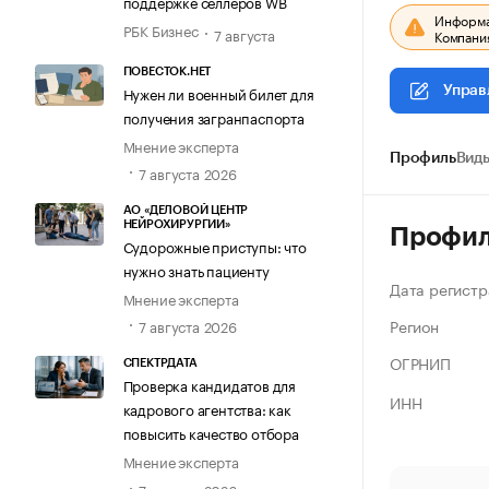
поддержке селлеров WB
Информац
РБК Бизнес
7 августа
Компания
ПОВЕСТОК.НЕТ
Нужен ли военный билет для
Управ
получения загранпаспорта
Мнение эксперта
Профиль
Виды
7 августа 2026
АО «ДЕЛОВОЙ ЦЕНТР
НЕЙРОХИРУРГИИ»
Профи
Судорожные приступы: что
нужно знать пациенту
Дата регистр
Мнение эксперта
Регион
7 августа 2026
ОГРНИП
СПЕКТРДАТА
Проверка кандидатов для
ИНН
кадрового агентства: как
повысить качество отбора
Мнение эксперта
7 августа 2026