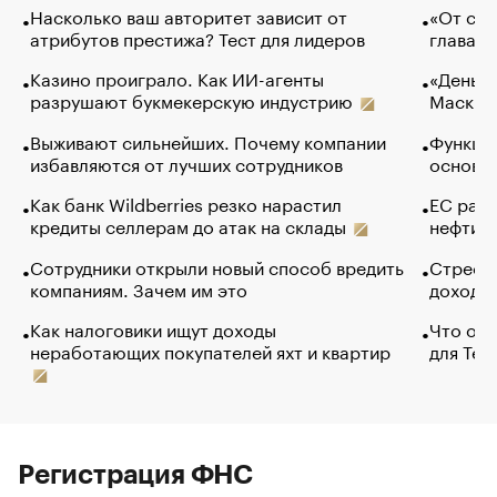
Насколько ваш авторитет зависит от
«От спо
атрибутов престижа? Тест для лидеров
глава к
Казино проиграло. Как ИИ-агенты
«Деньги
разрушают букмекерскую индустрию
Маск в 
Выживают сильнейших. Почему компании
Функции
избавляются от лучших сотрудников
основ э
Как банк Wildberries резко нарастил
ЕС раз
кредиты селлерам до атак на склады
нефти —
Сотрудники открыли новый способ вредить
Стресс 
компаниям. Зачем им это
доходов
Как налоговики ищут доходы
Что обв
неработающих покупателей яхт и квартир
для Tel
Регистрация ФНС