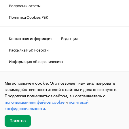
Вопросы и ответы
Политика Cookies РБК
Контактная информация
Редакция
Рассылка РБК Новости
Информация об ограничениях
Правовая информация
О соблюдении авторских прав
Мы используем cookie. Это позволяет нам анализировать
© АО «РОСБИЗНЕСКОНСАЛТИНГ»,
1995–2026.
Сообщения
и материалы информационного агентства «РБК»
взаимодействие посетителей с сайтом и делать его лучше.
(зарегистрировано Федеральной службой по надзору в сфере
Продолжая пользоваться сайтом, вы соглашаетесь с
связи, информационных технологий и массовых
использованием файлов cookie
и
политикой
коммуникаций (Роскомнадзор) 09.12.2015 за номером ИА
№ФС77-63848) сопровождаются пометкой «РБК». Отдельные
конфиденциальности
.
публикации могут содержать информацию,
не предназначенную для пользователей
до 18 лет.
companycardsfeedback@rbc.ru
Понятно
Добавить