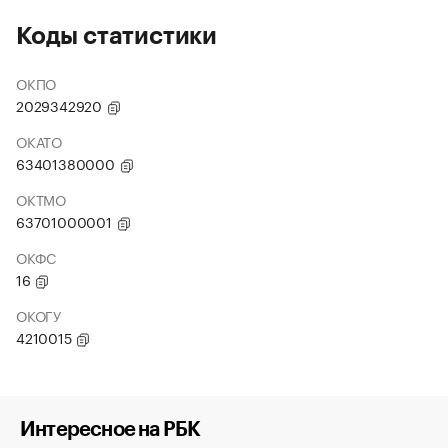
Коды статистики
ОКПО
2029342920
ОКАТО
63401380000
ОКТМО
63701000001
ОКФС
16
ОКОГУ
4210015
Интересное на РБК