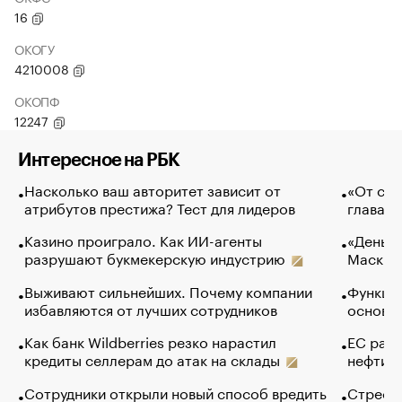
16
ОКОГУ
4210008
ОКОПФ
12247
Интересное на РБК
Насколько ваш авторитет зависит от
«От спо
атрибутов престижа? Тест для лидеров
глава к
Казино проиграло. Как ИИ-агенты
«Деньги
разрушают букмекерскую индустрию
Маск в 
Выживают сильнейших. Почему компании
Функции
избавляются от лучших сотрудников
основ э
Как банк Wildberries резко нарастил
ЕС раз
кредиты селлерам до атак на склады
нефти —
Сотрудники открыли новый способ вредить
Стресс 