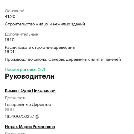
Основной
41.20
Строительство жилых и нежилых зданий
Дополнительные
16.10
Распиловка и строгание древесины
16.21
Производство шпона, фанеры, деревянных плит и панелей
Посмотреть все (27)
Руководители
Касьян Юрий Николаевич
Должность
Генеральный Директор
ИНН
165400756257
Норах Мария Романовна
Должность