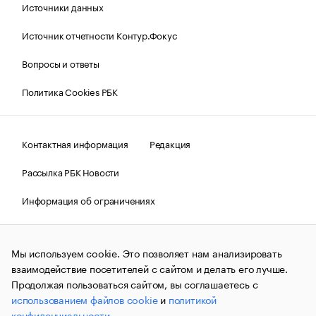
Источники данных
Источник отчетности Контур.Фокус
Вопросы и ответы
Политика Cookies РБК
Контактная информация
Редакция
Рассылка РБК Новости
Информация об ограничениях
Правовая информация
О соблюдении авторских прав
Мы используем cookie. Это позволяет нам анализировать
© АО «РОСБИЗНЕСКОНСАЛТИНГ»,
1995–2026.
Сообщения
и материалы информационного агентства «РБК»
взаимодействие посетителей с сайтом и делать его лучше.
(зарегистрировано Федеральной службой по надзору в сфере
Продолжая пользоваться сайтом, вы соглашаетесь с
связи, информационных технологий и массовых
использованием файлов cookie
и
политикой
коммуникаций (Роскомнадзор) 09.12.2015 за номером ИА
№ФС77-63848) сопровождаются пометкой «РБК». Отдельные
конфиденциальности
.