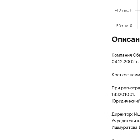
Описан
Компания Общ
04.12.2002 г. 
Краткое наим
При регистр
183201001.
Юридический а
Директор: Иш
Учредители к
Ишмуратова Е
В соответств