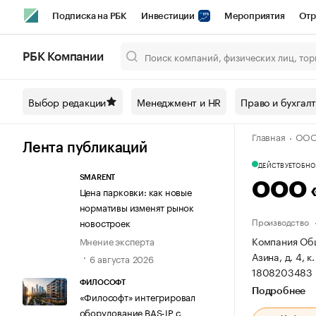
Подписка на РБК
Инвестиции
Мероприятия
Отр
Спорт
Школа управления РБК
РБК Образование
РБ
РБК Компании
Город
Стиль
Крипто
РБК Бизнес-среда
Дискусси
Выбор редакции
Менеджмент и HR
Право и бухгал
Спецпроекты СПб
Конференции СПб
Спецпроекты
Главная
ООО
Технологии и медиа
Финансы
Рынок наличной валют
Лента публикаций
ДЕЙСТВУЕТ
ОБНОВ
SMARENT
ООО 
Цена парковки: как новые
нормативы изменят рынок
Производство
новостроек
Компания Общ
Мнение эксперта
Азина, д. 4, к
6 августа 2026
1808203483 
ФИЛОСОФТ
Подробнее
«Философт» интегрировал
оборудование BAS-IP с