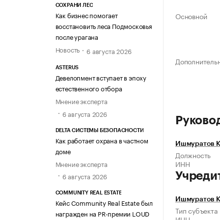
СОХРАНИ ЛЕС
Как бизнес помогает
Основной
восстановить леса Подмосковья
после урагана
Новость
6 августа 2026
Дополнитель
ASTERUS
Девелопмент вступает в эпоху
естественного отбора
Мнение эксперта
6 августа 2026
Руково
DELTA СИСТЕМЫ БЕЗОПАСНОСТИ
Как работает охрана в частном
Ишмуратов К
доме
Должность
ИНН
Мнение эксперта
Учреди
6 августа 2026
COMMUNITY REAL ESTATE
Ишмуратов К
Кейс Community Real Estate был
Тип субъекта
награжден на PR-премии LOUD
ИНН