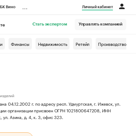
...
БК Вино
Личный кабинет
Стать экспертом
Управлять компанией
кте
азета
жи
Финансы
Недвижимость
Ретейл
Производство
 изделий
04.12.2002 г. по адресу респ. Удмуртская, г. Ижевск, ул.
ции организации присвоен ОГРН 1021800647208, ИНН
ул. Азина, д. 4, к. 3, офис 323.