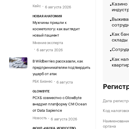
Казино
Кейс
6 августа 2026
индуст
НОВАЯ АНАТОМИЯ
Выжива
Мужчины пришли к
сотруд
косметологу: как выглядит
Как бан
новый пациент
склады
Мнение эксперта
Сотрудн
6 августа 2026
Как нал
В Wildberries рассказали, как
кварти
предпринимателям подтвердить
ущерб от атак
РБК Бизнес
6 августа
Регист
GLOWBYTE
РСХБ совместно с GlowByte
Дата регистр
внедрил платформу CM Ocean
от Data Sapience
Код налогово
Новость
6 августа 2026
Наименование
органа
ФОНД «НАУКА. ИСКУССТВО.