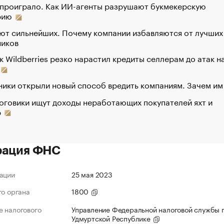
 проиграло. Как ИИ-агенты разрушают букмекерскую
рию
ют сильнейших. Почему компании избавляются от лучших
ников
к Wildberries резко нарастил кредиты селлерам до атак н
ики открыли новый способ вредить компаниям. Зачем им
оговики ищут доходы неработающих покупателей яхт и
р
рация ФНС
ации
25 мая 2023
го органа
1800
 налогового
Управление Федеральной налоговой службы 
Удмуртской Республике