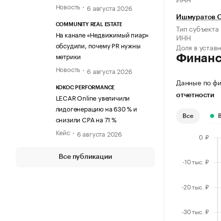
Новость
6 августа 2026
Ишмуратов С
COMMUNITY REAL ESTATE
Тип субъекта
На канале «Недвижимый пиар»
ИНН
обсудили, почему PR нужны
Доля в устав
метрики
Финан
Новость
6 августа 2026
Данные по фи
KOKOC PERFORMANCE
отчетности
LECAR Online увеличили
лидогенерацию на 630 % и
Все
снизили CPA на 71 %
Кейс
6 августа 2026
Все публикации