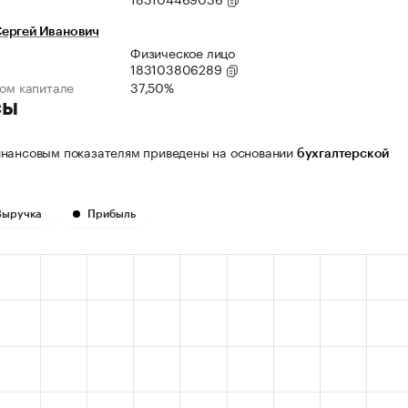
ергей Иванович
Физическое лицо
183103806289
ном капитале
37,50%
сы
нансовым показателям приведены на основании
бухгалтерской
Выручка
Прибыль