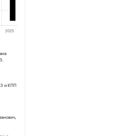
ана
3.
3 и КПП
ванович,
во с