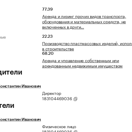
77.39
Аренда и лизинг прочих видов транспорта,
оборудования и материальных средств, не
включенных в други…
ные
22.23
Производство пластмассовых изделий, испо
в строительстве
68.20
Аренда и управление собственным или
арендованным недвижимым имуществом
дители
онстантин Иванович
Директор
183104469036
тели
онстантин Иванович
Физическое лицо
183104469036