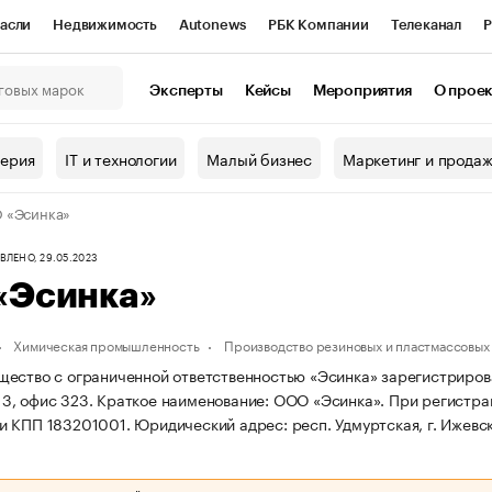
асли
Недвижимость
Autonews
РБК Компании
Телеканал
Р
К Курсы
РБК Life
Тренды
Визионеры
Национальные проекты
Эксперты
Кейсы
Мероприятия
О прое
онный клуб
Исследования
Кредитные рейтинги
Франшизы
Г
терия
IT и технологии
Малый бизнес
Маркетинг и прода
Проверка контрагентов
Политика
Экономика
Бизнес
 «Эсинка»
ы
ЛЕНО, 29.05.2023
«Эсинка»
Химическая промышленность
Производство резиновых и пластмассовых
ество с ограниченной ответственностью «Эсинка» зарегистрирована 
. 3, офис 323.
Краткое наименование: ООО «Эсинка».
При регистра
и КПП 183201001.
Юридический адрес: респ. Удмуртская, г. Ижевск, 