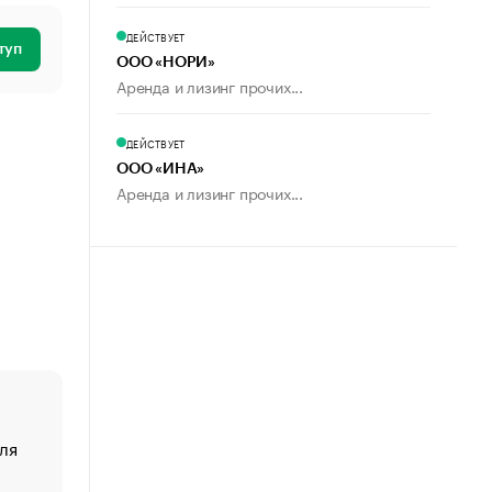
ДЕЙСТВУЕТ
туп
ООО «НОРИ»
Аренда и лизинг прочих...
ДЕЙСТВУЕТ
ООО «ИНА»
Аренда и лизинг прочих...
ля
«От спорта тело стареет иначе». Как живет глава ко
создавшей GTA