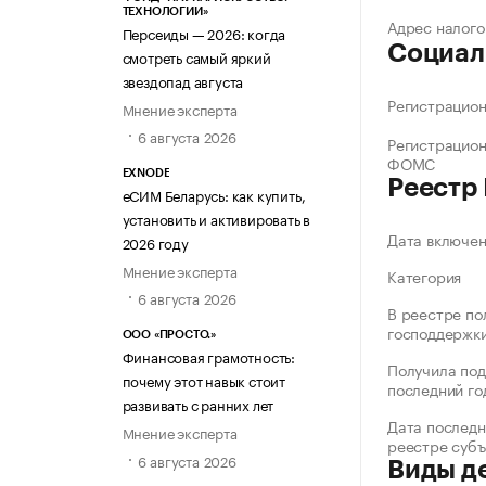
ТЕХНОЛОГИИ»
Адрес налого
Персеиды — 2026: когда
Социал
смотреть самый яркий
звездопад августа
Регистрацио
Мнение эксперта
6 августа 2026
Регистрацио
ФОМС
EXNODE
Реестр
еСИМ Беларусь: как купить,
установить и активировать в
Дата включе
2026 году
Мнение эксперта
Категория
6 августа 2026
В реестре по
господдержк
ООО «ПРОСТО.»
Финансовая грамотность:
Получила под
почему этот навык стоит
последний го
развивать с ранних лет
Дата последн
Мнение эксперта
реестре суб
6 августа 2026
Виды д