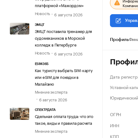
Информац
платформой «Мажордом»
Компания
Новость
6 августа 2026
Управ
ЭМЦТ
ЭМЦТ поставила тренажер для
судомехаников в Морской
Профиль
Фин
колледж в Петербурге
Новость
6 августа 2026
Профи
ESIM365
Как туристу выбрать SIM-карту
Дата регистр
или eSIM для поездки в
Малайзию
Уставной кап
Мнение эксперта
Юридический
6 августа 2026
СПЕКТРДАТА
ОГРН
Сдельная оплата труда: что это
такое, виды и правила расчета
ИНН
Мнение эксперта
КПП