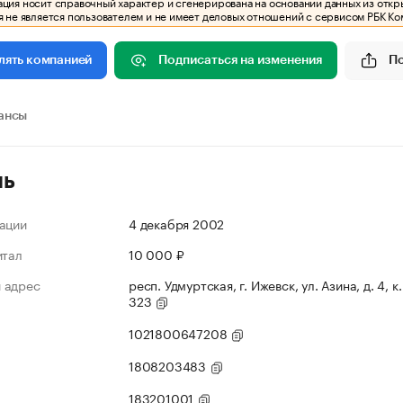
ия носит справочный характер и сгенерирована на основании данных из откр
 не является пользователем и не имеет деловых отношений с сервисом РБК Ко
Подписаться на изменения
П
лять компанией
ансы
ль
ации
4 декабря 2002
итал
10 000 ₽
 адрес
респ. Удмуртская, г. Ижевск, ул. Азина, д. 4, к
323
1021800647208
1808203483
183201001