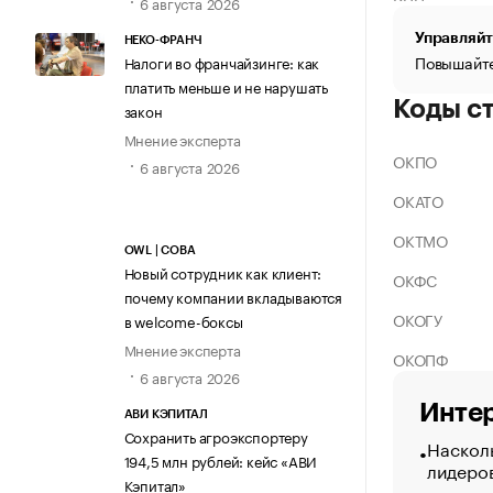
6 августа 2026
Управляйт
НЕКО-ФРАНЧ
Повышайте
Налоги во франчайзинге: как
платить меньше и не нарушать
Коды с
закон
Мнение эксперта
ОКПО
6 августа 2026
ОКАТО
ОКТМО
OWL | СОВА
Новый сотрудник как клиент:
ОКФС
почему компании вкладываются
ОКОГУ
в welcome-боксы
Мнение эксперта
ОКОПФ
6 августа 2026
Интер
АВИ КЭПИТАЛ
Сохранить агроэкспортеру
Насколь
194,5 млн рублей: кейс «АВИ
лидеро
Кэпитал»