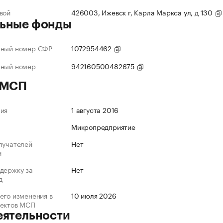
вой
426003, Ижевск г, Карла Маркса ул, д 130
ьные фонды
нный номер СФР
1072954462
нный номер
942160500482675
 МСП
ния
1 августа 2016
Микропредприятие
лучателей
Нет
и
держку за
Нет
д
его изменения в
10 июля 2026
ъектов МСП
еятельности