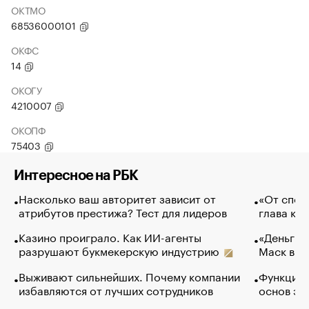
ОКТМО
68536000101
ОКФС
14
ОКОГУ
4210007
ОКОПФ
75403
Интересное на РБК
Насколько ваш авторитет зависит от
«От спор
атрибутов престижа? Тест для лидеров
глава ко
Казино проиграло. Как ИИ-агенты
«Деньги б
разрушают букмекерскую индустрию
Маск в и
Выживают сильнейших. Почему компании
Функции 
избавляются от лучших сотрудников
основ эф