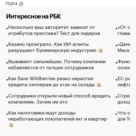
75204
Интересное на РБК
Насколько ваш авторитет зависит от
«От спо
атрибутов престижа? Тест для лидеров
глава к
Казино проиграло. Как ИИ-агенты
«Деньги
разрушают букмекерскую индустрию
Маск в 
Выживают сильнейших. Почему компании
Функции
избавляются от лучших сотрудников
основ э
Как банк Wildberries резко нарастил
ЕС раз
кредиты селлерам до атак на склады
нефти —
Сотрудники открыли новый способ вредить
Стресс 
компаниям. Зачем им это
доходов
Как налоговики ищут доходы
Что обв
неработающих покупателей яхт и квартир
для Tel