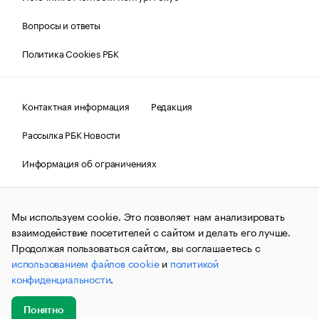
Вопросы и ответы
Политика Cookies РБК
Контактная информация
Редакция
Рассылка РБК Новости
Информация об ограничениях
Правовая информация
О соблюдении авторских прав
Мы используем cookie. Это позволяет нам анализировать
© АО «РОСБИЗНЕСКОНСАЛТИНГ»,
1995–2026.
Сообщения
и материалы информационного агентства «РБК»
взаимодействие посетителей с сайтом и делать его лучше.
(зарегистрировано Федеральной службой по надзору в сфере
Продолжая пользоваться сайтом, вы соглашаетесь с
связи, информационных технологий и массовых
использованием файлов cookie
и
политикой
коммуникаций (Роскомнадзор) 09.12.2015 за номером ИА
№ФС77-63848) сопровождаются пометкой «РБК». Отдельные
конфиденциальности
.
публикации могут содержать информацию,
не предназначенную для пользователей
до 18 лет.
companycardsfeedback@rbc.ru
Понятно