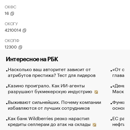
ОКФС
16
ОКОГУ
4210014
ОКОПФ
12300
Интересное на РБК
Насколько ваш авторитет зависит от
«От спо
атрибутов престижа? Тест для лидеров
глава к
Казино проиграло. Как ИИ-агенты
«Деньги
разрушают букмекерскую индустрию
Маск в 
Выживают сильнейших. Почему компании
Функции
избавляются от лучших сотрудников
основ э
Как банк Wildberries резко нарастил
ЕС раз
кредиты селлерам до атак на склады
нефти —