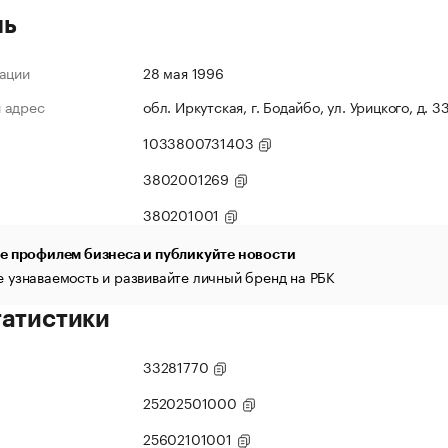
ль
ации
28 мая 1996
 адрес
обл. Иркутская, г. Бодайбо, ул. Урицкого, д. 3
1033800731403
3802001269
380201001
е профилем бизнеса и публикуйте новости
 узнаваемость и развивайте личный бренд на РБК
татистики
33281770
25202501000
25602101001