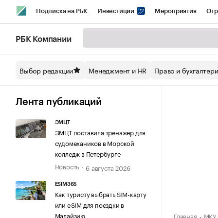
Подписка на РБК
Инвестиции
Мероприятия
Отр
Спорт
Школа управления РБК
РБК Образование
РБ
РБК Компании
Стиль
Крипто
РБК Бизнес-среда
Дискуссионный кл
Выбор редакции
Менеджмент и HR
Право и бухгалтер
Спецпроекты СПб
Конференции СПб
Спецпроекты
Технологии и медиа
Финансы
Рынок наличной валют
Лента публикаций
ЭМЦТ
ЭМЦТ поставила тренажер для
судомехаников в Морской
колледж в Петербурге
Новость
6 августа 2026
ESIM365
Как туристу выбрать SIM-карту
или eSIM для поездки в
Малайзию
Главная
МКУ