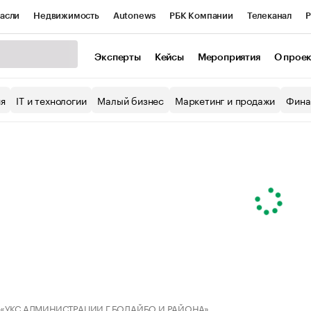
асли
Недвижимость
Autonews
РБК Компании
Телеканал
Р
К Курсы
РБК Life
Тренды
Визионеры
Национальные проекты
Эксперты
Кейсы
Мероприятия
О прое
уб
Исследования
Кредитные рейтинги
Франшизы
Газета
ия
IT и технологии
Малый бизнес
Маркетинг и продажи
Фина
Проверка контрагентов
Политика
Экономика
Бизнес
ы
 «УКС АДМИНИСТРАЦИИ Г.БОДАЙБО И РАЙОНА»