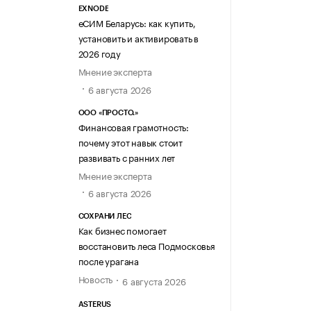
EXNODE
еСИМ Беларусь: как купить,
установить и активировать в
2026 году
Мнение эксперта
6 августа 2026
ООО «ПРОСТО.»
Финансовая грамотность:
почему этот навык стоит
развивать с ранних лет
Мнение эксперта
6 августа 2026
СОХРАНИ ЛЕС
Как бизнес помогает
восстановить леса Подмосковья
после урагана
Новость
6 августа 2026
ASTERUS