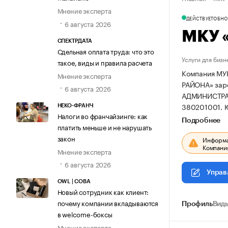
Мнение эксперта
ДЕЙСТВУЕТ
ОБНОВ
6 августа 2026
МКУ 
СПЕКТРДАТА
Сдельная оплата труда: что это
Услуги для бизн
такое, виды и правила расчета
Компания М
Мнение эксперта
РАЙОНА» зарег
6 августа 2026
АДМИНИСТРА
380201001.
Ю
НЕКО-ФРАНЧ
Налоги во франчайзинге: как
Подробнее
платить меньше и не нарушать
закон
Информац
Компания
Мнение эксперта
6 августа 2026
Управ
OWL | СОВА
Новый сотрудник как клиент:
почему компании вкладываются
Профиль
Виды
в welcome-боксы
Мнение эксперта