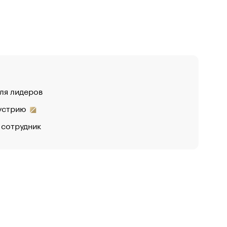
для лидеров
дустрию
 сотрудник