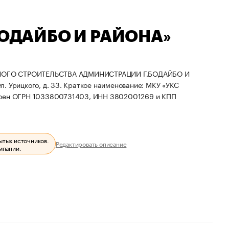
БОДАЙБО И РАЙОНА»
НОГО СТРОИТЕЛЬСТВА АДМИНИСТРАЦИИ Г.БОДАЙБО И
л. Урицкого, д. 33.
Краткое наименование: МКУ «УКС
воен ОГРН 1033800731403, ИНН 3802001269 и КПП
ытых источников.
Редактировать описание
мпании.