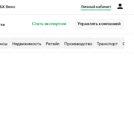
БК Вино
Личный кабинет
Город
Стать экспертом
Управлять компанией
кте
нсы
Недвижимость
Ретейл
Производство
Транспорт
Образ