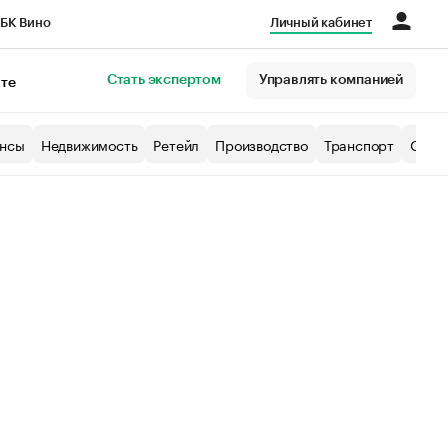
БК Вино
Личный кабинет
Город
Стать экспертом
Управлять компанией
кте
нсы
Недвижимость
Ретейл
Производство
Транспорт
Образ