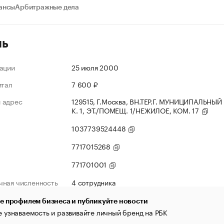
ансы
Арбитражные дела
ль
ации
25 июля 2000
итал
7 600 ₽
 адрес
129515, Г.Москва, ВН.ТЕР.Г. МУНИЦИПАЛЬН
К. 1, ЭТ./ПОМЕЩ. 1/НЕЖИЛОЕ, КОМ. 17
1037739524448
7717015268
771701001
чная численность
4 сотрудника
е профилем бизнеса и публикуйте новости
 узнаваемость и развивайте личный бренд на РБК