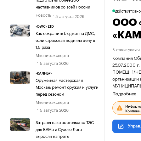
наставников со всей России
ДЕЙСТВУЕТ
ОБНОВ
Новость
5 августа 2026
ООО 
«OWC» LTD
Как сохранить бюджет на ДМС,
«КАМ
если страховая подняла цену в
1,5 раза
Бытовые услуги
Мнение эксперта
Компания Об
5 августа 2026
25.07.2000 г
ПОМЕЩ. 1/НЕ
«КАЛИБР»
организации
Оружейная мастерская в
МУНИЦИПАЛЬН
Москве: ремонт оружия и услуги
перед сезоном
Подробнее
Мнение эксперта
Информац
5 августа 2026
Компания
Затраты на строительство ТЭС
Управ
для БАМа и Сухого Лога
выросли на треть