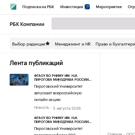
Подписка на РБК
Инвестиции
Мероприятия
Отр
Спорт
Школа управления РБК
РБК Образование
РБ
РБК Компании
Стиль
Крипто
РБК Бизнес-среда
Дискуссионный кл
Выбор редакции
Менеджмент и HR
Право и бухгалтер
Спецпроекты СПб
Конференции СПб
Спецпроекты
Технологии и медиа
Финансы
Рынок наличной валют
Лента публикаций
ФГАОУ ВО РНИМУ ИМ. Н.И.
ПИРОГОВА МИНЗДРАВА РОССИИ
(ПИРОГОВСКИЙ УНИВЕРСИТЕТ)
Пироговский Университет
запускает всероссийскую
онлайн-акцию
Новость
5 августа 2026
ФГАОУ ВО РНИМУ ИМ. Н.И.
ПИРОГОВА МИНЗДРАВА РОССИИ
(ПИРОГОВСКИЙ УНИВЕРСИТЕТ)
Пироговский Университет
Главная
ООО
подготовил более 200