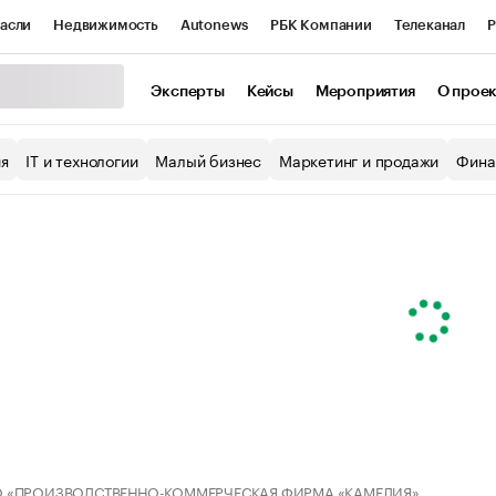
асли
Недвижимость
Autonews
РБК Компании
Телеканал
Р
К Курсы
РБК Life
Тренды
Визионеры
Национальные проекты
Эксперты
Кейсы
Мероприятия
О прое
уб
Исследования
Кредитные рейтинги
Франшизы
Газета
ия
IT и технологии
Малый бизнес
Маркетинг и продажи
Фина
Проверка контрагентов
Политика
Экономика
Бизнес
ы
 «ПРОИЗВОДСТВЕННО-КОММЕРЧЕСКАЯ ФИРМА «КАМЕЛИЯ»