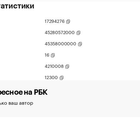
татистики
17294276
45280572000
45358000000
16
4210008
12300
есное на РБК
ько ваш автор