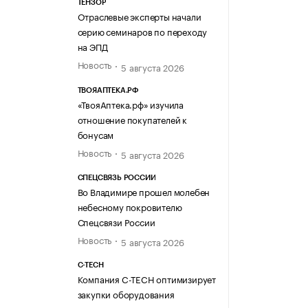
ТЕНЗОР
Отраслевые эксперты начали
серию семинаров по переходу
на ЭПД
Новость
5 августа 2026
ТВОЯАПТЕКА.РФ
«ТвояАптека.рф» изучила
отношение покупателей к
бонусам
Новость
5 августа 2026
СПЕЦСВЯЗЬ РОССИИ
Во Владимире прошел молебен
небесному покровителю
Спецсвязи России
Новость
5 августа 2026
C-TECH
Компания C-TECH оптимизирует
закупки оборудования