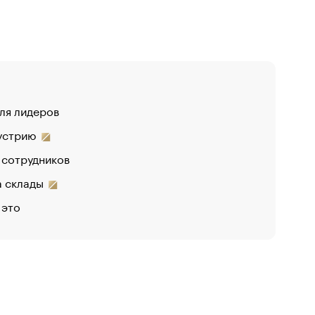
для лидеров
дустрию
 сотрудников
на склады
 это