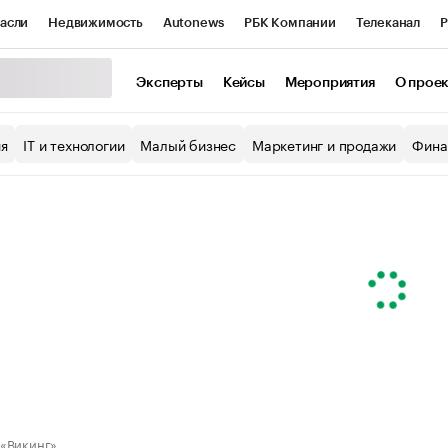
асли
Недвижимость
Autonews
РБК Компании
Телеканал
Р
К Курсы
РБК Life
Тренды
Визионеры
Национальные проекты
Эксперты
Кейсы
Мероприятия
О прое
уб
Исследования
Кредитные рейтинги
Франшизы
Газета
ия
IT и технологии
Малый бизнес
Маркетинг и продажи
Фина
Проверка контрагентов
Политика
Экономика
Бизнес
ы
«Викинг»