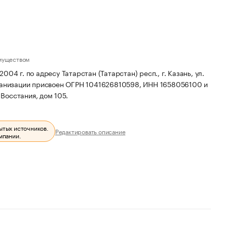
муществом
4 г. по адресу Татарстан (Татарстан) респ., г. Казань, ул.
ганизации присвоен ОГРН 1041626810598, ИНН 1658056100 и
 Восстания, дом 105.
ытых источников.
Редактировать описание
мпании.