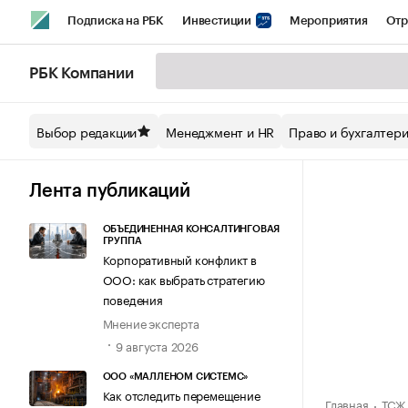
Подписка на РБК
Инвестиции
Мероприятия
Отр
Спорт
Школа управления РБК
РБК Образование
РБ
РБК Компании
Стиль
Крипто
РБК Бизнес-среда
Дискуссионный кл
Выбор редакции
Менеджмент и HR
Право и бухгалтер
Спецпроекты СПб
Конференции СПб
Спецпроекты
Технологии и медиа
Финансы
Рынок наличной валют
Лента публикаций
ОБЪЕДИНЕННАЯ КОНСАЛТИНГОВАЯ
ГРУППА
Корпоративный конфликт в
ООО: как выбрать стратегию
поведения
Мнение эксперта
9 августа 2026
ООО «МАЛЛЕНОМ СИСТЕМС»
Как отследить перемещение
Главная
ТСЖ 