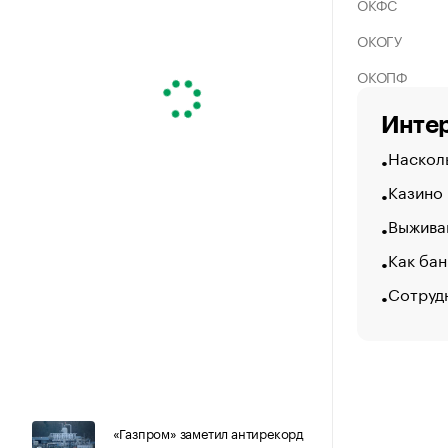
ОКФС
ОКОГУ
ОКОПФ
Интер
Насколь
Казино
Выжива
Как бан
Сотрудн
«Газпром» заметил антирекорд