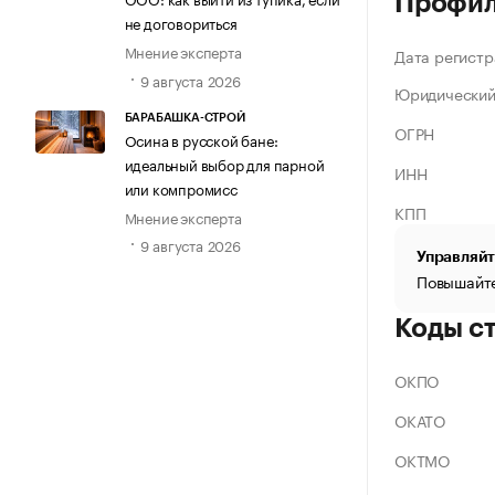
Профи
не договориться
Мнение эксперта
Дата регистр
9 августа 2026
Юридический
БАРАБАШКА-СТРОЙ
ОГРН
Осина в русской бане:
идеальный выбор для парной
ИНН
или компромисс
КПП
Мнение эксперта
9 августа 2026
Управляйт
Повышайте
Коды с
ОКПО
ОКАТО
ОКТМО