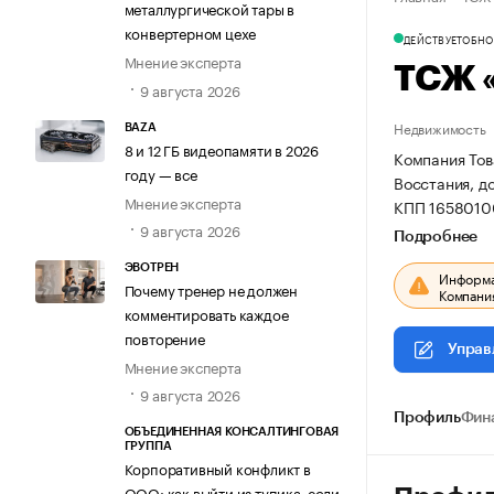
металлургической тары в
конвертерном цехе
ДЕЙСТВУЕТ
ОБНОВ
Мнение эксперта
ТСЖ 
9 августа 2026
Недвижимость
BAZA
8 и 12 ГБ видеопамяти в 2026
Компания Това
году — все
Восстания, д
Мнение эксперта
КПП 1658010
9 августа 2026
Подробнее
ЭВОТРЕН
Информац
Почему тренер не должен
Компания
комментировать каждое
повторение
Управ
Мнение эксперта
9 августа 2026
Профиль
Фин
ОБЪЕДИНЕННАЯ КОНСАЛТИНГОВАЯ
ГРУППА
Корпоративный конфликт в
ООО: как выйти из тупика, если