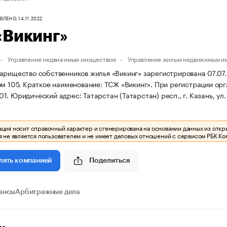
ЛЕНО, 14.11.2022
«Викинг»
Управление недвижимым имуществом
Управление жилым недвижимым и
рищество собственников жилья «Викинг» зарегистрирована 07.07.200
ом 105.
Краткое наименование: ТСЖ «Викинг».
При регистрации ор
01.
Юридический адрес: Татарстан (Татарстан) респ., г. Казань, ул.
ия носит справочный характер и сгенерирована на основании данных из откр
 не является пользователем и не имеет деловых отношений с сервисом РБК Ко
Поделиться
лять компанией
ансы
Арбитражные дела