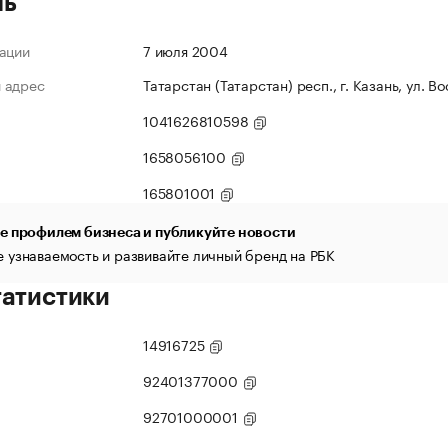
ль
ации
7 июля 2004
 адрес
Татарстан (Татарстан) респ., г. Казань, ул. В
1041626810598
1658056100
165801001
е профилем бизнеса и публикуйте новости
 узнаваемость и развивайте личный бренд на РБК
татистики
14916725
92401377000
92701000001