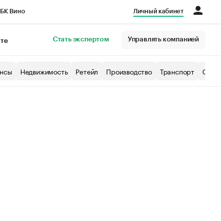
БК Вино
Личный кабинет
Город
Стать экспертом
Управлять компанией
кте
нсы
Недвижимость
Ретейл
Производство
Транспорт
Образ