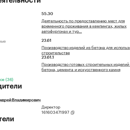
еятельности
55.30
Деятельность по предоставлению мест для
временного проживания в кемпингах, жилых
автофургонах и тур…
ные
23.61
Производство изделий из бетона для использ
строительстве
23.61.1
Производство готовых строительных изделий
бетона, цемента и искусственного камня
се (36)
дители
Андрей Владимирович
Директор
161603471997
тели