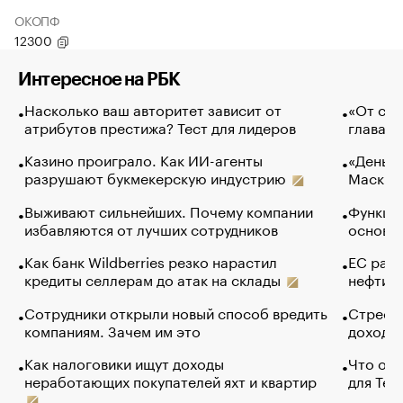
ОКОПФ
12300
Интересное на РБК
Насколько ваш авторитет зависит от
«От спо
атрибутов престижа? Тест для лидеров
глава к
Казино проиграло. Как ИИ-агенты
«Деньги
разрушают букмекерскую индустрию
Маск в 
Выживают сильнейших. Почему компании
Функции
избавляются от лучших сотрудников
основ э
Как банк Wildberries резко нарастил
ЕС раз
кредиты селлерам до атак на склады
нефти —
Сотрудники открыли новый способ вредить
Стресс 
компаниям. Зачем им это
доходов
Как налоговики ищут доходы
Что обв
неработающих покупателей яхт и квартир
для Tel