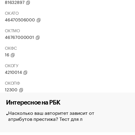
81632897
ОКАТО
46470506000
ОКТМО
46767000001
ОКФС
16
ОКОГУ
4210014
ОКОПФ
12300
Интересное на РБК
Насколько ваш авторитет зависит от
атрибутов престижа? Тест для л