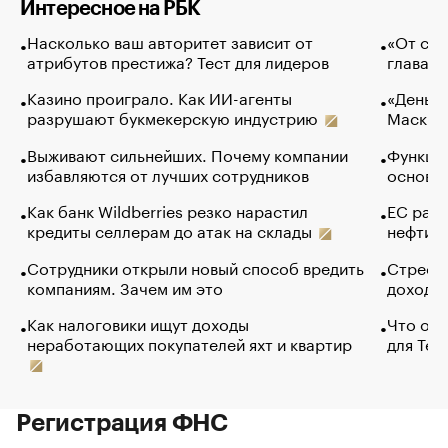
Интересное на РБК
Насколько ваш авторитет зависит от
«От спо
атрибутов престижа? Тест для лидеров
глава к
Казино проиграло. Как ИИ-агенты
«Деньги
разрушают букмекерскую индустрию
Маск в 
Выживают сильнейших. Почему компании
Функции
избавляются от лучших сотрудников
основ э
Как банк Wildberries резко нарастил
ЕС раз
кредиты селлерам до атак на склады
нефти —
Сотрудники открыли новый способ вредить
Стресс 
компаниям. Зачем им это
доходов
Как налоговики ищут доходы
Что обв
неработающих покупателей яхт и квартир
для Tel
Регистрация ФНС