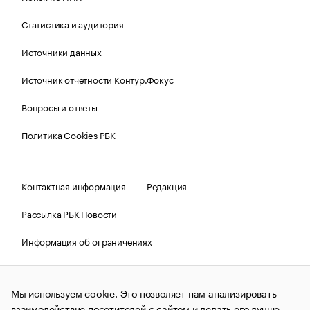
Статистика и аудитория
Источники данных
Источник отчетности Контур.Фокус
Вопросы и ответы
Политика Cookies РБК
Контактная информация
Редакция
Рассылка РБК Новости
Информация об ограничениях
Правовая информация
О соблюдении авторских прав
Мы используем cookie. Это позволяет нам анализировать
© АО «РОСБИЗНЕСКОНСАЛТИНГ»,
1995–2026.
Сообщения
и материалы информационного агентства «РБК»
взаимодействие посетителей с сайтом и делать его лучше.