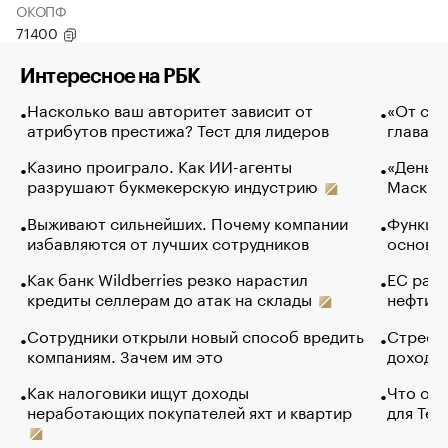
ОКОПФ
71400
Интересное на РБК
Насколько ваш авторитет зависит от
«От спо
атрибутов престижа? Тест для лидеров
глава к
Казино проиграло. Как ИИ-агенты
«Деньги
разрушают букмекерскую индустрию
Маск в 
Выживают сильнейших. Почему компании
Функции
избавляются от лучших сотрудников
основ э
Как банк Wildberries резко нарастил
ЕС раз
кредиты селлерам до атак на склады
нефти —
Сотрудники открыли новый способ вредить
Стресс 
компаниям. Зачем им это
доходов
Как налоговики ищут доходы
Что обв
неработающих покупателей яхт и квартир
для Tel