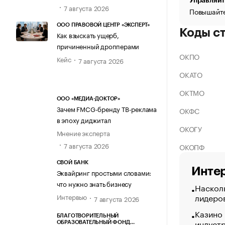
Управляйт
7 августа 2026
Повышайте
ООО ПРАВОВОЙ ЦЕНТР «ЭКСПЕРТ»
Коды с
Как взыскать ущерб,
причиненный дропперами
ОКПО
Кейс
7 августа 2026
ОКАТО
ОКТМО
ООО «МЕДИА-ДОКТОР»
Зачем FMCG-бренду ТВ-реклама
ОКФС
в эпоху диджитал
ОКОГУ
Мнение эксперта
7 августа 2026
ОКОПФ
СВОЙ БАНК
Интер
Эквайринг простыми словами:
что нужно знать бизнесу
Насколь
лидеро
Интервью
7 августа 2026
Казино
БЛАГОТВОРИТЕЛЬНЫЙ
индуст
ОБРАЗОВАТЕЛЬНЫЙ ФОНД