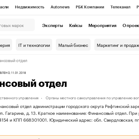
асли
Недвижимость
Autonews
РБК Компании
Телеканал
Р
К Курсы
РБК Life
Тренды
Визионеры
Национальные проекты
Эксперты
Кейсы
Мероприятия
О прое
онный клуб
Исследования
Кредитные рейтинги
Франшизы
Г
терия
IT и технологии
Малый бизнес
Маркетинг и прода
Проверка контрагентов
Политика
Экономика
Бизнес
нсовый отдел
ы
ЛЕНО, 11.01.2018
нсовый отдел
ственного управления
Органы местного самоуправления по управлению во
ансовый отдел администрации городского округа Рефтинский зареги
л. Гагарина, д. 13.
Краткое наименование: Финансовый отдел.
При 
154 и КПП 668301001.
Юридический адрес: обл. Свердловская, пгт.