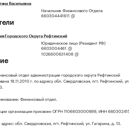
тина Васильевна
Начальник Финансового Отдела
660304441611
тели
ия Городского Округа Рефтинский
Юридическое лицо (Резидент РФ)
6603004461
1026600631408
ие
ансовый отдел администрации городского округа Рефтинский
ана 18.11.2010 г. по адресу обл. Свердловская, пгт. Рефтинский, ул
3.
енование: Финансовый отдел.
ации организации присвоен ОГРН 1106603000899, ИНН 66030241
дрес: обл. Свердловская, пгт. Рефтинский, ул. Гагарина, д. 13.