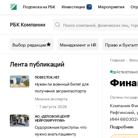
Подписка на РБК
Инвестиции
Мероприятия
Отр
Спорт
Школа управления РБК
РБК Образование
РБ
РБК Компании
Город
Стиль
Крипто
РБК Бизнес-среда
Дискусси
Выбор редакции
Менеджмент и HR
Право и бухгал
Спецпроекты СПб
Конференции СПб
Спецпроекты
Главная
Фина
Технологии и медиа
Финансы
Рынок наличной валют
Лента публикаций
ДЕЙСТВУЕТ
ОБНОВ
ПОВЕСТОК.НЕТ
Фина
Нужен ли военный билет для
получения загранпаспорта
Органы государ
Мнение эксперта
Компания Фин
7 августа 2026
Рефтинский, у
АО «ДЕЛОВОЙ ЦЕНТР
ИНН 6603024
НЕЙРОХИРУРГИИ»
Судорожные приступы: что
Подробнее
нужно знать пациенту