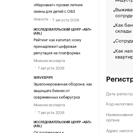
«МАРХАМАТ»
«Мархамат» провел летние
Выжива
смены для детей с ОВЗ
сотруд
Новость
7 августа 2026
Как бан
склады
ИССЛЕДОВАТЕЛЬСКИЙ ЦЕНТР «АБП»
(ABL)
Сотрудн
Рейтинг как капитал: кому
принадлежит цифровая
Как нал
репутация на платформах
кварти
Мнение эксперта
7 августа 2026
Регист
SERVICEPIPE
Эшелонированная оборона: как
защищать бизнес от
Дата регистр
современных киберугроз
Код налогово
Мнение эксперта
7 августа 2026
Наименование
органа
ИССЛЕДОВАТЕЛЬСКИЙ ЦЕНТР «АБП»
(ABL)
Адрес налого
От посредника к