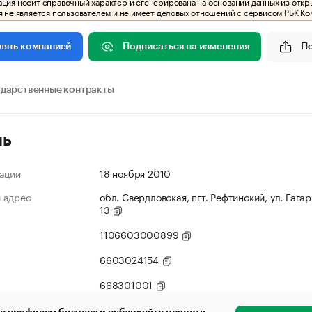
ия носит справочный характер и сгенерирована на основании данных из откр
 не является пользователем и не имеет деловых отношений с сервисом РБК Ко
Подписаться на изменения
П
лять компанией
ударственные контракты
ль
ации
18 ноября 2010
 адрес
обл. Свердловская, пгт. Рефтинский, ул. Гагар
13
1106603000899
6603024154
668301001