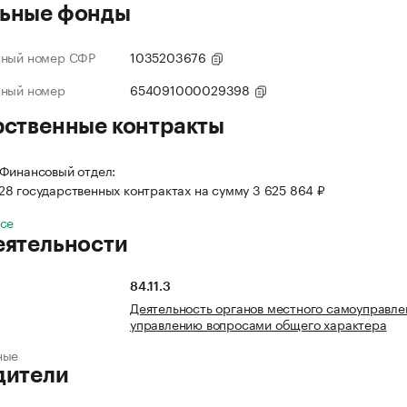
ьные фонды
нный номер СФР
1035203676
нный номер
654091000029398
рственные контракты
Финансовый отдел:
 28 государственных контрактах на сумму 3 625 864 ₽
все
еятельности
84.11.3
Деятельность органов местного самоуправле
управлению вопросами общего характера
ные
дители