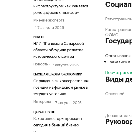
Социал
инфраструктуре: как меняется
роль цифровых платформ
Регистрацио
Мнение эксперта
7 августа 2026
Регистрацио
ФОМС
НИИ ПГ
Госуда
НИИ ПГ и власти Самарской
области обсудили развитие
Организация 
исторического центра
заказчик в
Новость
7 августа 2026
Посмотреть 
ВЫСШАЯ ШКОЛА ЭКОНОМИКИ
Виды д
Оправдана ли консервативная
позиция на фондовом рынке в
Основной
текущих условиях
Интервью
7 августа 2026
ЦАРАН ГРУПП
Дополнитель
Какие инвесторы приходят
Руково
сегодня в банный бизнес
Интервью