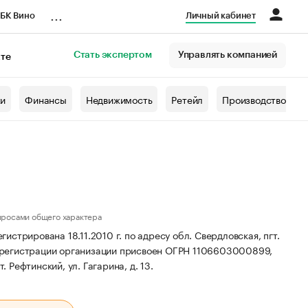
...
БК Вино
Личный кабинет
Стать экспертом
Управлять компанией
кте
азета
жи
Финансы
Недвижимость
Ретейл
Производство
просами общего характера
стрирована 18.11.2010 г. по адресу обл. Свердловская, пгт.
регистрации организации присвоен ОГРН 1106603000899,
 Рефтинский, ул. Гагарина, д. 13.