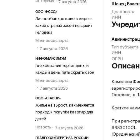
7 августа 2026
Шенец Вален
Должность
ООО «НССД»
ИНН
Личное банкротство в мире: в
Учреди
каких странах закон не щадит
человека
Мнение эксперта
Администрац
Тип субъекта
7 августа 2026
ИНН
ОГРН
ИНФОМАКСИМУМ
Где компания теряет деньги
Описан
каждый день: пять скрытых зон
Мнение эксперта
Компания Фин
зарегистриров
7 августа 2026
Гагарина, д. 1
ООО «СТАВНИ»
Жилье на вырост: как меняется
Краткое наим
подход к покупке квартир для
детей
При регистр
Новость
668301001.
7 августа 2026
Юридический а
ГЛАВГОСЭКСПЕРТИЗА РОССИИ