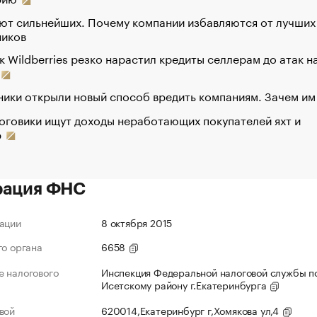
ют сильнейших. Почему компании избавляются от лучших
ников
к Wildberries резко нарастил кредиты селлерам до атак н
ики открыли новый способ вредить компаниям. Зачем им
оговики ищут доходы неработающих покупателей яхт и
р
рация ФНС
ации
8 октября 2015
го органа
6658
 налогового
Инспекция Федеральной налоговой службы по
Исетскому району г.Екатеринбурга
вой
620014,Екатеринбург г,Хомякова ул,4