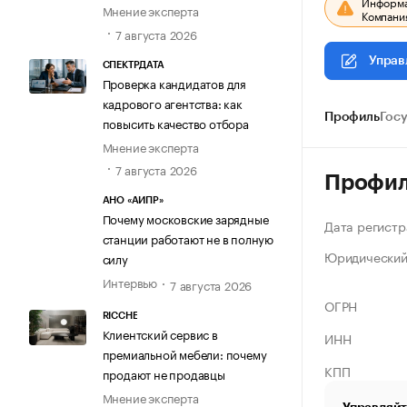
Информац
Мнение эксперта
Компания
7 августа 2026
Управ
СПЕКТРДАТА
Проверка кандидатов для
кадрового агентства: как
Профиль
Гос
повысить качество отбора
Мнение эксперта
7 августа 2026
Профи
АНО «АИПР»
Почему московские зарядные
Дата регистр
станции работают не в полную
Юридический
силу
Интервью
7 августа 2026
ОГРН
RICCHE
Клиентский сервис в
ИНН
премиальной мебели: почему
КПП
продают не продавцы
Мнение эксперта