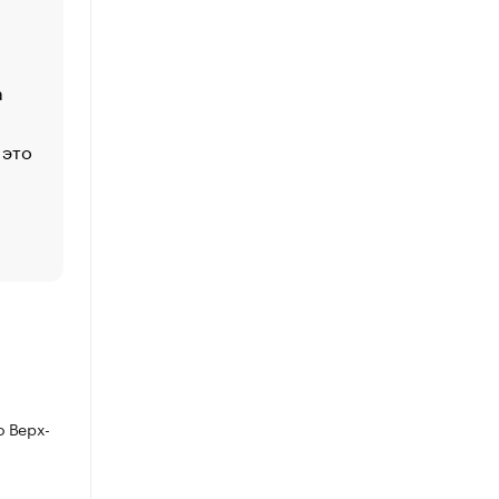
Функции менеджмента: пять ключевых основ эффект
управления
а
ЕС разрешил конфискацию российской нефти — чем
Москва
 это
Стресс обеспеченных людей: почему рост доходов 
счастья
Что обвинения против Павла Дурова значат для Tele
пользователей
 Верх-