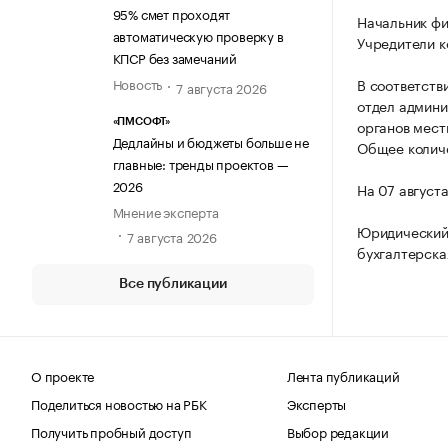
95% смет проходят
Начальник фи
автоматическую проверку в
Учредители к
КПСР без замечаний
Новость
В соответств
7 августа 2026
отдел админи
органов мест
«ПМСОФТ»
Дедлайны и бюджеты больше не
Общее количе
главные: тренды проектов —
2026
На 07 август
Мнение эксперта
Юридический 
7 августа 2026
бухгалтерска
Все публикации
О проекте
Лента публикаций
Поделиться новостью на РБК
Эксперты
Получить пробный доступ
Выбор редакции