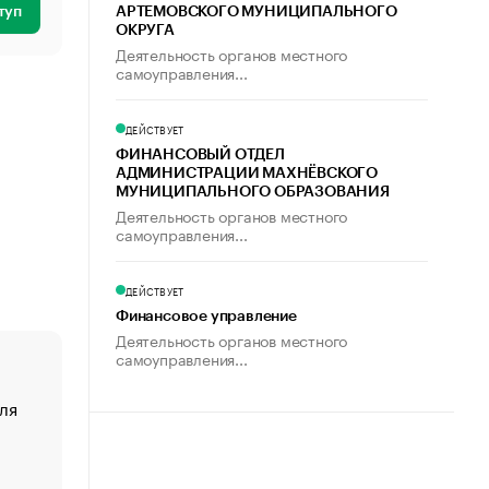
туп
АРТЕМОВСКОГО МУНИЦИПАЛЬНОГО
ОКРУГА
Деятельность органов местного
самоуправления...
ДЕЙСТВУЕТ
ФИНАНСОВЫЙ ОТДЕЛ
АДМИНИСТРАЦИИ МАХНЁВСКОГО
МУНИЦИПАЛЬНОГО ОБРАЗОВАНИЯ
Деятельность органов местного
самоуправления...
ДЕЙСТВУЕТ
Финансовое управление
Деятельность органов местного
самоуправления...
ля
«От спорта тело стареет иначе». Как живет глава ко
создавшей GTA
«Деньги будут не нужны»: что рассказал Маск в инт
Economist