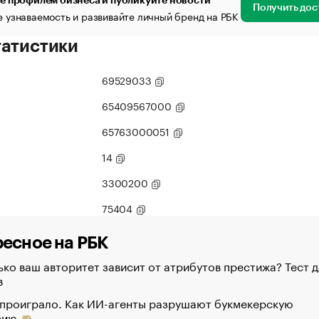
е профилем бизнеса и публикуйте новости
Получить дос
 узнаваемость и развивайте личный бренд на РБК
татистики
69529033
65409567000
65763000051
14
3300200
75404
есное на РБК
ко ваш авторитет зависит от атрибутов престижа? Тест д
в
 проиграло. Как ИИ-агенты разрушают букмекерскую
рию