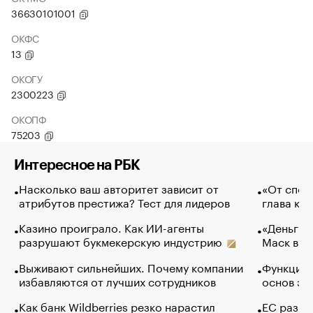
36630101001
ОКФС
13
ОКОГУ
2300223
ОКОПФ
75203
Интересное на РБК
Насколько ваш авторитет зависит от
«От спор
атрибутов престижа? Тест для лидеров
глава ко
Казино проиграло. Как ИИ-агенты
«Деньги б
разрушают букмекерскую индустрию
Маск в и
Выживают сильнейших. Почему компании
Функции 
избавляются от лучших сотрудников
основ эф
Как банк Wildberries резко нарастил
ЕС разре