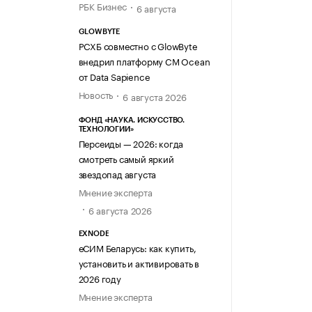
РБК Бизнес
6 августа
GLOWBYTE
РСХБ совместно с GlowByte
внедрил платформу CM Ocean
от Data Sapience
Новость
6 августа 2026
ФОНД «НАУКА. ИСКУССТВО.
ТЕХНОЛОГИИ»
Персеиды — 2026: когда
смотреть самый яркий
звездопад августа
Мнение эксперта
6 августа 2026
EXNODE
еСИМ Беларусь: как купить,
установить и активировать в
2026 году
Мнение эксперта