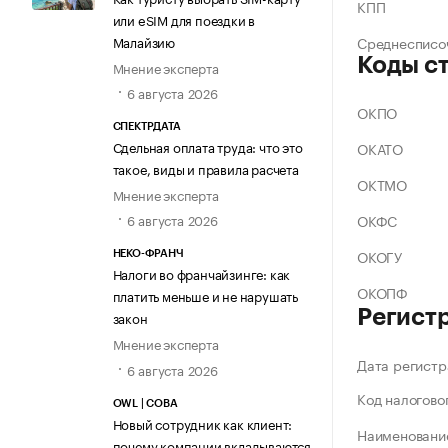
КПП
или eSIM для поездки в
Малайзию
Среднесписо
Коды с
Мнение эксперта
6 августа 2026
ОКПО
СПЕКТРДАТА
Сдельная оплата труда: что это
ОКАТО
такое, виды и правила расчета
ОКТМО
Мнение эксперта
ОКФС
6 августа 2026
ОКОГУ
НЕКО-ФРАНЧ
Налоги во франчайзинге: как
ОКОПФ
платить меньше и не нарушать
Регист
закон
Мнение эксперта
Дата регистр
6 августа 2026
Код налогово
OWL | СОВА
Новый сотрудник как клиент:
Наименование
почему компании вкладываются