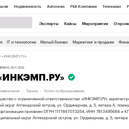
асли
Недвижимость
Autonews
РБК Компании
Телеканал
Р
К Курсы
РБК Life
Тренды
Визионеры
Национальные проекты
Эксперты
Кейсы
Мероприятия
О прое
уб
Исследования
Кредитные рейтинги
Франшизы
Газета
ия
IT и технологии
Малый бизнес
Маркетинг и продажи
Фина
Проверка контрагентов
Политика
Экономика
Бизнес
 «ИНКЭМП.РУ»
ы
ЛЕНО, 28.11.2022
«ИНКЭМП.РУ»
 развлечения
Туризм
Услуги по бронированию
ество с ограниченной ответственностью «ИНКЭМП.РУ» зарегистриров
 округ Аптекарский остров, ул. Ординарная, д. 5, литера А, помещ
организации присвоен ОГРН 1117847073354, ИНН 7813495666 и К
иципальный округ Аптекарский остров, ул. Ординарная, д. 5, литера