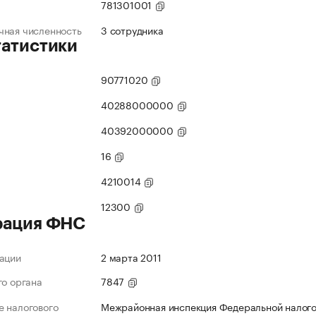
781301001
чная численность
3 сотрудника
татистики
90771020
40288000000
40392000000
16
4210014
12300
рация ФНС
ации
2 марта 2011
го органа
7847
 налогового
Межрайонная инспекция Федеральной налого