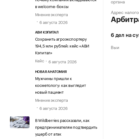
органа
в welcome-боксы
Адрес налого
Мнение эксперта
Арбитр
6 августа 2026
АВИ КЭПИТАЛ
6 дел на с
Сохранить агроэкспортеру
194,5 млн рублей: кейс «АВИ
Выи
Кэпитал»
Кейс
6 августа 2026
НОВАЯ АНАТОМИЯ
Мужчины пришли к
косметологу: как выглядит
новый пациент
Мнение эксперта
6 августа 2026
В Wildberries рассказали, как
предпринимателям подтвердить
ущерб от атак