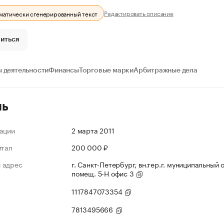
Редактировать описание
оматически сгенерированный текст
иться
 деятельности
Финансы
Торговые марки
Арбитражные дела
ль
ации
2 марта 2011
итал
200 000 ₽
 адрес
г. Санкт-Петербург, вн.тер.г. муниципальный 
помещ. 5-Н офис 3
1117847073354
7813495666