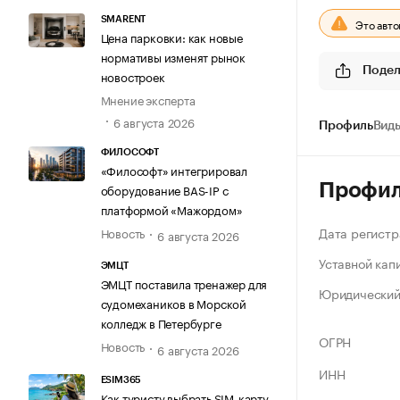
SMARENT
Это авт
Цена парковки: как новые
нормативы изменят рынок
Подел
новостроек
Мнение эксперта
6 августа 2026
Профиль
Виды
ФИЛОСОФТ
«Философт» интегрировал
Профи
оборудование BAS-IP с
платформой «Мажордом»
Дата регистр
Новость
6 августа 2026
Уставной кап
ЭМЦТ
ЭМЦТ поставила тренажер для
Юридический
судомехаников в Морской
колледж в Петербурге
ОГРН
Новость
6 августа 2026
ИНН
ESIM365
Как туристу выбрать SIM-карту