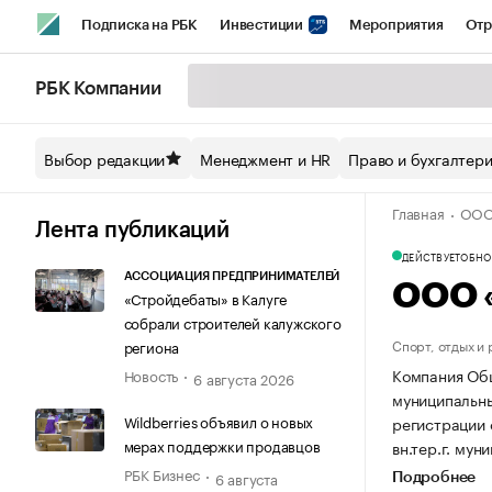
Подписка на РБК
Инвестиции
Мероприятия
Отр
Спорт
Школа управления РБК
РБК Образование
РБ
РБК Компании
Стиль
Крипто
РБК Бизнес-среда
Дискуссионный кл
Выбор редакции
Менеджмент и HR
Право и бухгалтер
Спецпроекты СПб
Конференции СПб
Спецпроекты
Главная
ООО
Технологии и медиа
Финансы
Рынок наличной валют
Лента публикаций
ДЕЙСТВУЕТ
ОБНОВ
АССОЦИАЦИЯ ПРЕДПРИНИМАТЕЛЕЙ
ООО 
«Стройдебаты» в Калуге
собрали строителей калужского
Спорт, отдых и
региона
Компания Общ
Новость
6 августа 2026
муниципальный
Wildberries объявил о новых
регистрации 
мерах поддержки продавцов
вн.тер.г. мун
РБК Бизнес
6 августа
Подробнее