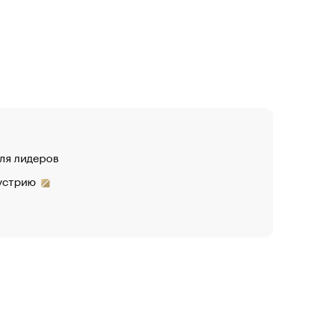
для лидеров
дустрию