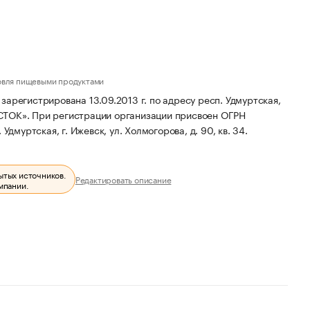
овля пищевыми продуктами
истрирована 13.09.2013 г. по адресу респ. Удмуртская,
СТОК».
При регистрации организации присвоен ОГРН
дмуртская, г. Ижевск, ул. Холмогорова, д. 90, кв. 34.
ытых источников.
Редактировать описание
мпании.