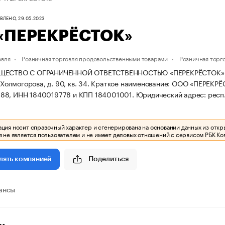
ЛЕНО, 29.05.2023
«ПЕРЕКРЁСТОК»
овля
Розничная торговля продовольственными товарами
Розничная торг
ЩЕСТВО С ОГРАНИЧЕННОЙ ОТВЕТСТВЕННОСТЬЮ «ПЕРЕКРЁСТОК» зарег
 Холмогорова, д. 90, кв. 34.
Краткое наименование: ООО «ПЕРЕКРЁ
88, ИНН 1840019778 и КПП 184001001.
Юридический адрес: респ. У
ия носит справочный характер и сгенерирована на основании данных из откр
 не является пользователем и не имеет деловых отношений с сервисом РБК Ко
Поделиться
лять компанией
ансы