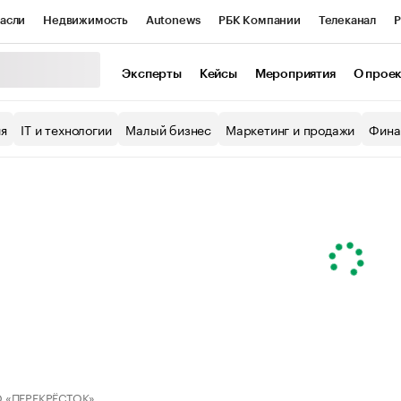
асли
Недвижимость
Autonews
РБК Компании
Телеканал
Р
К Курсы
РБК Life
Тренды
Визионеры
Национальные проекты
Эксперты
Кейсы
Мероприятия
О прое
уб
Исследования
Кредитные рейтинги
Франшизы
Газета
ия
IT и технологии
Малый бизнес
Маркетинг и продажи
Фина
Проверка контрагентов
Политика
Экономика
Бизнес
ы
 «ПЕРЕКРЁСТОК»