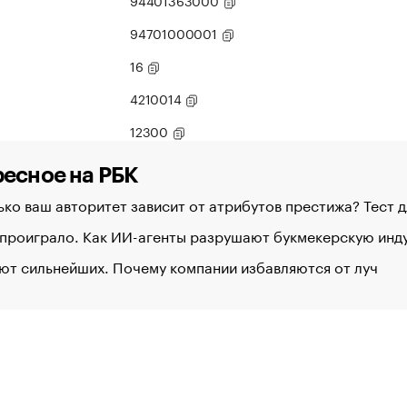
94401363000
94701000001
16
4210014
12300
есное на РБК
ко ваш авторитет зависит от атрибутов престижа? Тест 
 проиграло. Как ИИ-агенты разрушают букмекерскую ин
ют сильнейших. Почему компании избавляются от луч