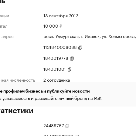
ль
ации
13 сентября 2013
итал
10 000 ₽
 адрес
респ. Удмуртская, г. Ижевск, ул. Холмогорова,
1131840006088
1840019778
184001001
чная численность
2 сотрудника
е профилем бизнеса и публикуйте новости
 узнаваемость и развивайте личный бренд на РБК
татистики
24489767