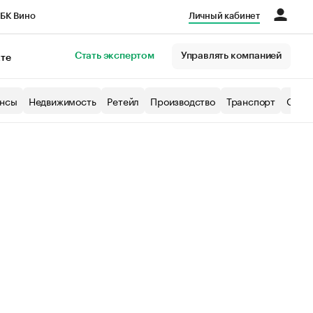
БК Вино
Личный кабинет
Город
Стать экспертом
Управлять компанией
кте
нсы
Недвижимость
Ретейл
Производство
Транспорт
Образ