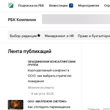
Подписка на РБК
Инвестиции
Мероприятия
Отр
Спорт
Школа управления РБК
РБК Образование
РБ
РБК Компании
Стиль
Крипто
РБК Бизнес-среда
Дискуссионный кл
Выбор редакции
Менеджмент и HR
Право и бухгалтер
Спецпроекты СПб
Конференции СПб
Спецпроекты
Технологии и медиа
Финансы
Рынок наличной валют
Лента публикаций
ОБЪЕДИНЕННАЯ КОНСАЛТИНГОВАЯ
ГРУППА
Корпоративный конфликт в
ООО: как выбрать стратегию
поведения
Мнение эксперта
9 августа 2026
ООО «МАЛЛЕНОМ СИСТЕМС»
Как отследить перемещение
Главная
ООО