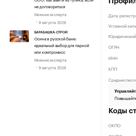
Профи
не договориться
Мнение эксперта
Дата регистр
9 августа 2026
Уставной кап
БАРАБАШКА-СТРОЙ
Юридический
Осина в русской бане:
идеальный выбор для парной
ОГРН
или компромисс
ИНН
Мнение эксперта
9 августа 2026
КПП
Среднесписо
Управляйт
Повышайте
Коды с
ОКПО