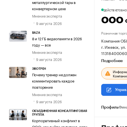
металлургической тары в
конвертерном цехе
ДЕЙСТВУЕТ
ОБНОВ
Мнение эксперта
ООО 
9 августа 2026
Розничная торг
BAZA
8 и 12 ГБ видеопамяти в 2026
Компания ОБ
году — все
г. Ижевск, ул.
Мнение эксперта
11318400060
9 августа 2026
Подробнее
ЭВОТРЕН
Информац
Почему тренер не должен
Компания
комментировать каждое
повторение
Управ
Мнение эксперта
9 августа 2026
Профиль
Фин
ОБЪЕДИНЕННАЯ КОНСАЛТИНГОВАЯ
ГРУППА
Корпоративный конфликт в
ООО: как выйти из тупика, если