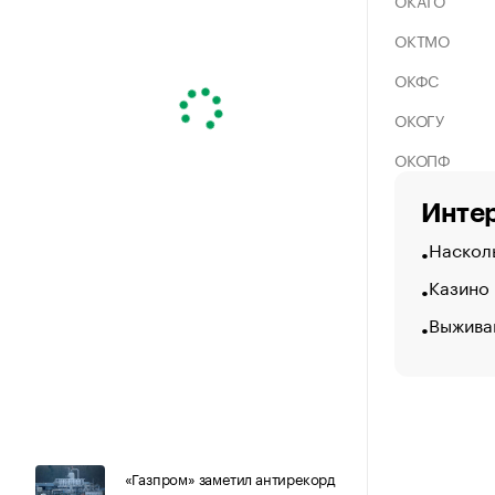
ОКАТО
ОКТМО
ОКФС
ОКОГУ
ОКОПФ
Интер
Насколь
Казино
Выжива
«Газпром» заметил антирекорд