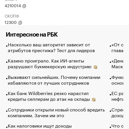
4210014
ОКОПФ
12300
Интересное на РБК
Насколько ваш авторитет зависит от
«От спо
атрибутов престижа? Тест для лидеров
глава к
Казино проиграло. Как ИИ-агенты
«Деньги
разрушают букмекерскую индустрию
Маск в 
Выживают сильнейших. Почему компании
Функции
избавляются от лучших сотрудников
основ э
Как банк Wildberries резко нарастил
ЕС раз
кредиты селлерам до атак на склады
нефти —
Сотрудники открыли новый способ вредить
Стресс 
компаниям. Зачем им это
доходов
Как налоговики ищут доходы
Что обв