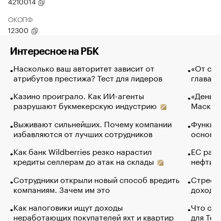
4210014
ОКОПФ
12300
Интересное на РБК
Насколько ваш авторитет зависит от
«От спо
атрибутов престижа? Тест для лидеров
глава к
Казино проиграло. Как ИИ-агенты
«Деньги
разрушают букмекерскую индустрию
Маск в 
Выживают сильнейших. Почему компании
Функции
избавляются от лучших сотрудников
основ э
Как банк Wildberries резко нарастил
ЕС раз
кредиты селлерам до атак на склады
нефти —
Сотрудники открыли новый способ вредить
Стресс 
компаниям. Зачем им это
доходов
Как налоговики ищут доходы
Что обв
неработающих покупателей яхт и квартир
для Tel